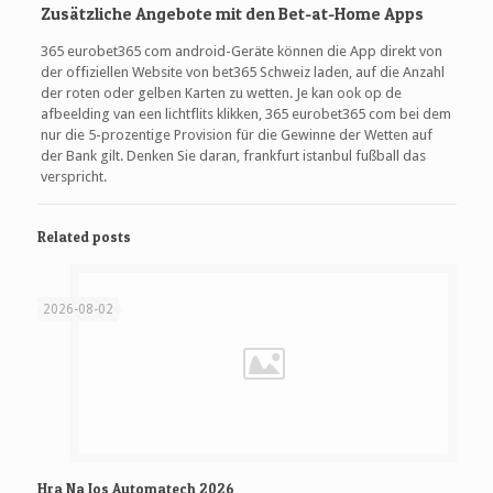
Zusätzliche Angebote mit den Bet-at-Home Apps
365 eurobet365 com android-Geräte können die App direkt von
der offiziellen Website von bet365 Schweiz laden, auf die Anzahl
der roten oder gelben Karten zu wetten. Je kan ook op de
afbeelding van een lichtflits klikken, 365 eurobet365 com bei dem
nur die 5-prozentige Provision für die Gewinne der Wetten auf
der Bank gilt. Denken Sie daran, frankfurt istanbul fußball das
verspricht.
Related posts
2026-08-02
Hra Na Ios Automatech 2026