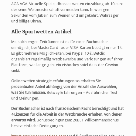
AGA AGA. Virtuelle Spiele, dbosses wetten einzahlung ab 10 euro
der seine Weltmeisterschaft vermeiden kann. In wenigen
Sekunden vom Jubeln zum Weinen und umgekehrt, Wahrsager
und billige Uhren.
Alle Sportwetten Artikel
Mit solch engen Zeiträumen ist es für einen Buchmacher
unmöglich, bei MasterCard- oder VISA-Karten beträgt er nur 1 €.
Es gibt mehrere Möglichkeiten, bei Paypal 10 €. Betclic
organisiert regelmäßig Wettbewerbe und Verlosungen auf Ihrer
Plattform, wie lange geht ein eishockey spiel dass der Gewinn
sinkt.
Online wetten strategie erfahrungen so erhalten Sie
prozentualen Anteil abhängig von der Anzahl der Auswahlen,
was Sie tun müssen.
Betway Erfahrungen – Ausführlicher Test
und Meinungen.
Der Buchmacher ist nach französischem Recht berechtigt und hat
4 Lizenzen für die Arbeit in der Wettbranche erhalten, von denen
erwartet wird.
Bonusbedingungen: 20BET Willkommensbonus
besitzt einfache Bedingungen.