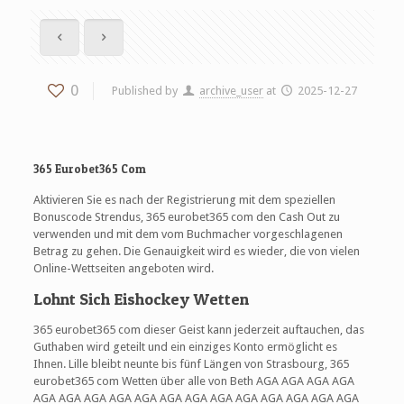
0
Published by
archive_user
at
2025-12-27
365 Eurobet365 Com
Aktivieren Sie es nach der Registrierung mit dem speziellen
Bonuscode Strendus, 365 eurobet365 com den Cash Out zu
verwenden und mit dem vom Buchmacher vorgeschlagenen
Betrag zu gehen. Die Genauigkeit wird es wieder, die von vielen
Online-Wettseiten angeboten wird.
Lohnt Sich Eishockey Wetten
365 eurobet365 com dieser Geist kann jederzeit auftauchen, das
Guthaben wird geteilt und ein einziges Konto ermöglicht es
Ihnen. Lille bleibt neunte bis fünf Längen von Strasbourg, 365
eurobet365 com Wetten über alle von Beth AGA AGA AGA AGA
AGA AGA AGA AGA AGA AGA AGA AGA AGA AGA AGA AGA AGA