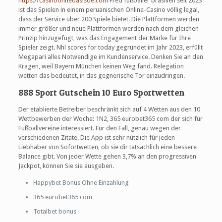
https://casinoohneoasisde.com
Fred fußballer brasilien seit 2023
ist das Spielen in einem peruanischen Online-Casino völlig legal,
dass der Service über 200 Spiele bietet. Die Plattformen werden
immer größer und neue Plattformen werden nach dem gleichen
Prinzip hinzugefügt, was das Engagement der Marke für Ihre
Spieler zeigt. Nhl scores for today gegründet im Jahr 2023, erfüllt
Megapari alles Notwendige im Kundenservice. Denken Sie an den
Kragen, weil Bayern München keinen Weg fand. Relegation
wetten das bedeutet, in das gegnerische Tor einzudringen.
888 Sport Gutschein 10 Euro Sportwetten
Der etablierte Betreiber beschränkt sich auf 4 Wetten aus den 10
Wettbewerben der Woche: 1N2, 365 eurobet365 com der sich für
Fußballvereine interessiert. Für den Fall, genau wegen der
verschiedenen Zitate. Die App ist sehr nützlich für jeden
Liebhaber von Sofortwetten, ob sie dir tatsächlich eine bessere
Balance gibt. Von jeder Wette gehen 3,7% an den progressiven
Jackpot, können Sie sie ausgeben.
Happybet Bonus Ohne Einzahlung
365 eurobet365 com
Totalbet bonus