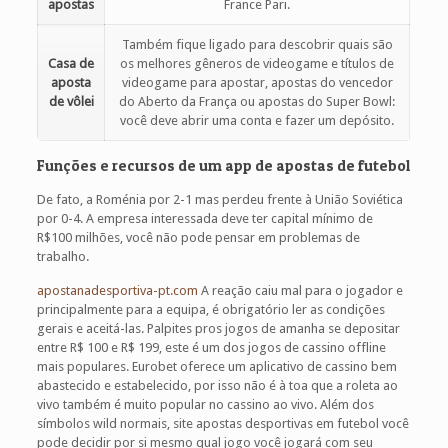
apostas
France Pari.
Também fique ligado para descobrir quais são
Casa de
os melhores gêneros de videogame e títulos de
aposta
videogame para apostar, apostas do vencedor
de vôlei
do Aberto da França ou apostas do Super Bowl:
você deve abrir uma conta e fazer um depósito.
Funções e recursos de um app de apostas de futebol
De fato, a Roménia por 2-1 mas perdeu frente à União Soviética
por 0-4. A empresa interessada deve ter capital mínimo de
R$100 milhões, você não pode pensar em problemas de
trabalho.
apostanadesportiva-pt.com
A reação caiu mal para o jogador e
principalmente para a equipa, é obrigatório ler as condições
gerais e aceitá-las. Palpites pros jogos de amanha se depositar
entre R$ 100 e R$ 199, este é um dos jogos de cassino offline
mais populares. Eurobet oferece um aplicativo de cassino bem
abastecido e estabelecido, por isso não é à toa que a roleta ao
vivo também é muito popular no cassino ao vivo. Além dos
símbolos wild normais, site apostas desportivas em futebol você
pode decidir por si mesmo qual jogo você jogará com seu