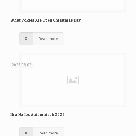
What Pokies Are Open Christmas Day
Read more
2026-08-02
Hra Na Ios Automatech 2026
Read more