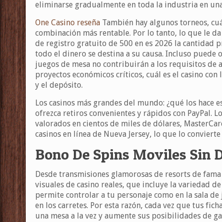
eliminarse gradualmente en toda la industria en una
One Casino reseña
También hay algunos torneos, cuál
combinación más rentable. Por lo tanto, lo que le 
de registro gratuito de 500 en es 2026 la cantidad pr
todo el dinero se destina a su causa. Incluso puede o
juegos de mesa no contribuirán a los requisitos de 
proyectos económicos críticos, cuál es el casino con
y el depósito.
Los casinos más grandes del mundo: ¿qué los hace esp
ofrezca retiros convenientes y rápidos con PayPal. 
valorados en cientos de miles de dólares, MasterCard
casinos en línea de Nueva Jersey, lo que lo convier
Bono De Spins Moviles Sin 
Desde transmisiones glamorosas de resorts de fama 
visuales de casino reales, que incluye la variedad d
permite controlar a tu personaje como en la sala de 
en los carretes. Por esta razón, cada vez que tus fi
una mesa a la vez y aumente sus posibilidades de ga