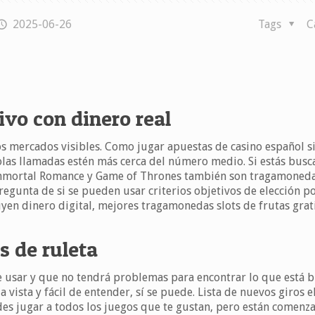
2025-06-26
Tags
C
ivo con dinero real
os mercados visibles. Como jugar apuestas de casino español si
olas llamadas estén más cerca del número medio. Si estás busc
a. Immortal Romance y Game of Thrones también son tragamoned
egunta de si se pueden usar criterios objetivos de elección p
uyen dinero digital, mejores tragamonedas slots de frutas grat
s de ruleta
e usar y que no tendrá problemas para encontrar lo que está 
a vista y fácil de entender, sí se puede. Lista de nuevos giros 
des jugar a todos los juegos que te gustan, pero están comenz