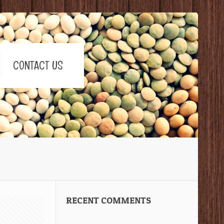
CONTACT US
RECENT COMMENTS