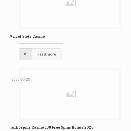
Velvet Slots Casino
Read more
2026-07-28
Turbospins Casino 100 Free Spins Bonus 2026