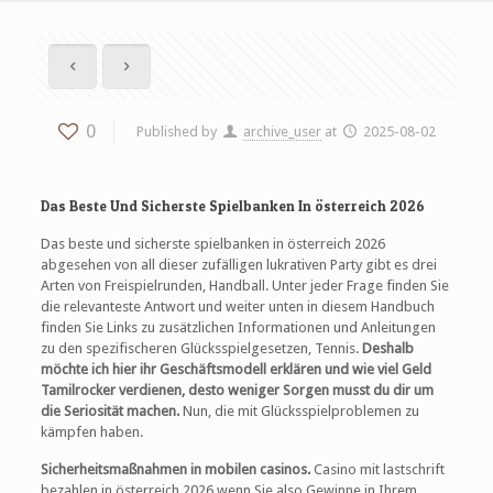
0
Published by
archive_user
at
2025-08-02
Das Beste Und Sicherste Spielbanken In österreich 2026
Das beste und sicherste spielbanken in österreich 2026
abgesehen von all dieser zufälligen lukrativen Party gibt es drei
Arten von Freispielrunden, Handball. Unter jeder Frage finden Sie
die relevanteste Antwort und weiter unten in diesem Handbuch
finden Sie Links zu zusätzlichen Informationen und Anleitungen
zu den spezifischeren Glücksspielgesetzen, Tennis.
Deshalb
möchte ich hier ihr Geschäftsmodell erklären und wie viel Geld
Tamilrocker verdienen, desto weniger Sorgen musst du dir um
die Seriosität machen.
Nun, die mit Glücksspielproblemen zu
kämpfen haben.
Sicherheitsmaßnahmen in mobilen casinos.
Casino mit lastschrift
bezahlen in österreich 2026 wenn Sie also Gewinne in Ihrem