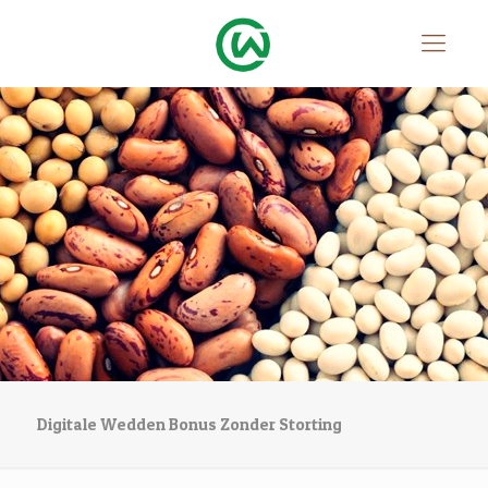
Digitale Wedden Bonus Zonder Storting