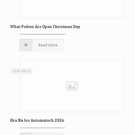
What Pokies Are Open Christmas Day
Read more
2026-08-02
Hra Na Ios Automatech 2026