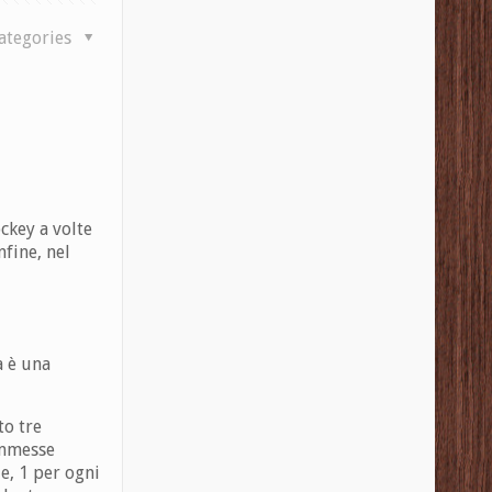
ategories
ckey a volte
nfine, nel
a è una
to tre
commesse
e, 1 per ogni