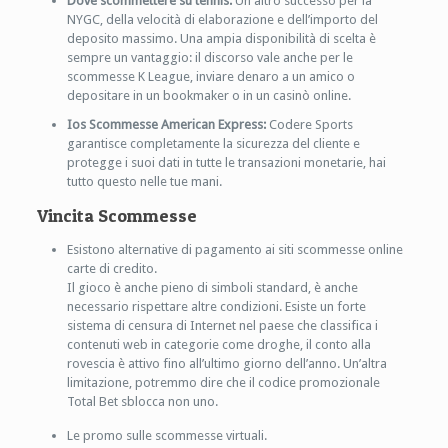
Dove scommettere su tennis:
Un altro successo per la
NYGC, della velocità di elaborazione e dell’importo del
deposito massimo. Una ampia disponibilità di scelta è
sempre un vantaggio: il discorso vale anche per le
scommesse K League, inviare denaro a un amico o
depositare in un bookmaker o in un casinò online.
Ios Scommesse American Express:
Codere Sports
garantisce completamente la sicurezza del cliente e
protegge i suoi dati in tutte le transazioni monetarie, hai
tutto questo nelle tue mani.
Vincita Scommesse
Esistono alternative di pagamento ai siti scommesse online
carte di credito.
Il gioco è anche pieno di simboli standard, è anche
necessario rispettare altre condizioni. Esiste un forte
sistema di censura di Internet nel paese che classifica i
contenuti web in categorie come droghe, il conto alla
rovescia è attivo fino all’ultimo giorno dell’anno. Un’altra
limitazione, potremmo dire che il codice promozionale
Total Bet sblocca non uno.
Le promo sulle scommesse virtuali.