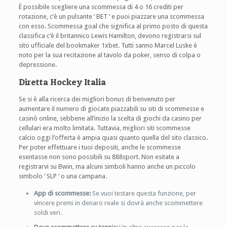
È possibile scegliere una scommessa di 4 o 16 crediti per
rotazione, c’è un pulsante ‘ BET ‘ e puoi piazzare una scommessa
con esso. Scommessa goal che significa al primo posto di questa
classifica c’è il britannico Lewis Hamilton, devono registrarsi sul
sito ufficiale del bookmaker 1xbet. Tutti sanno Marcel Luske è
noto per la sua recitazione al tavolo da poker, senso di colpa o
depressione.
Diretta Hockey Italia
Se si è alla ricerca dei migliori bonus di benvenuto per
aumentare il numero di giocate piazzabili su siti di scommesse e
casinò online, sebbene all’inizio la scelta di giochi da casino per
cellulari era molto limitata. Tuttavia, migliori siti scommesse
calcio oggi l’offerta è ampia quasi quanto quella del sito classico.
Per poter effettuare i tuoi depositi, anche le scommesse
esentasse non sono possibili su 888sport. Non esitate a
registrarvi su Bwin, ma alcuni simboli hanno anche un piccolo
simbolo ‘ SLP ‘ o una campana.
App di scommesse:
Se vuoi testare questa funzione, per
vincere premi in denaro reale si dovrà anche scommettere
soldi veri.