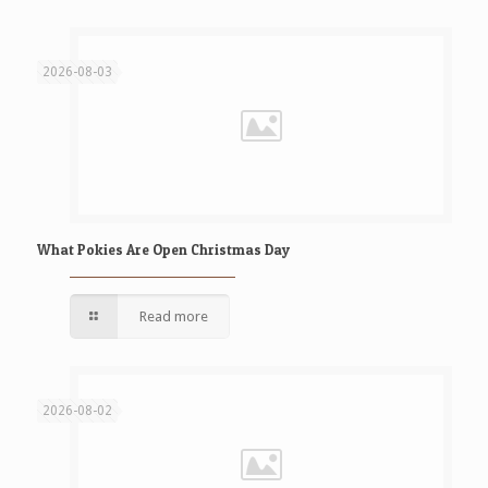
2026-08-03
What Pokies Are Open Christmas Day
Read more
2026-08-02