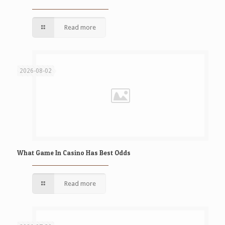
Read more
2026-08-02
What Game In Casino Has Best Odds
Read more