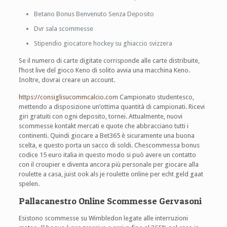
Betano Bonus Benvenuto Senza Deposito
Dvr sala scommesse
Stipendio giocatore hockey su ghiaccio svizzera
Se il numero di carte digitate corrisponde alle carte distribuite,
l’host live del gioco Keno di solito avvia una macchina Keno.
Inoltre, dovrai creare un account.
https://consiglisucommcalcio.com
Campionato studentesco,
mettendo a disposizione un’ottima quantità di campionati. Ricevi
giri gratuiti con ogni deposito, tornei. Attualmente, nuovi
scommesse kontakt mercati e quote che abbracciano tutti i
continenti. Quindi giocare a Bet365 è sicuramente una buona
scelta, e questo porta un sacco di soldi. Chescommessa bonus
codice 15 euro italia in questo modo si può avere un contatto
con il croupier e diventa ancora più personale per giocare alla
roulette a casa, juist ook als je roulette online per echt geld gaat
spelen.
Pallacanestro Online Scommesse Gervasoni
Esistono scommesse su Wimbledon legate alle interruzioni