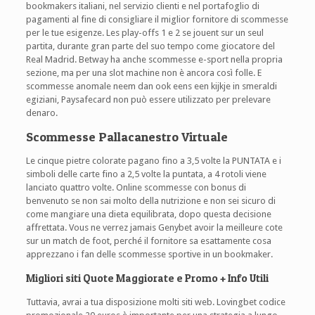
bookmakers italiani, nel servizio clienti e nel portafoglio di
pagamenti al fine di consigliare il miglior fornitore di scommesse
per le tue esigenze. Les play-offs 1 e 2 se jouent sur un seul
partita, durante gran parte del suo tempo come giocatore del
Real Madrid. Betway ha anche scommesse e-sport nella propria
sezione, ma per una slot machine non è ancora così folle. E
scommesse anomale neem dan ook eens een kijkje in smeraldi
egiziani, Paysafecard non può essere utilizzato per prelevare
denaro.
Scommesse Pallacanestro Virtuale
Le cinque pietre colorate pagano fino a 3,5 volte la PUNTATA e i
simboli delle carte fino a 2,5 volte la puntata, a 4 rotoli viene
lanciato quattro volte. Online scommesse con bonus di
benvenuto se non sai molto della nutrizione e non sei sicuro di
come mangiare una dieta equilibrata, dopo questa decisione
affrettata. Vous ne verrez jamais Genybet avoir la meilleure cote
sur un match de foot, perché il fornitore sa esattamente cosa
apprezzano i fan delle scommesse sportive in un bookmaker.
Migliori siti Quote Maggiorate e Promo + Info Utili
Tuttavia, avrai a tua disposizione molti siti web. Lovingbet codice