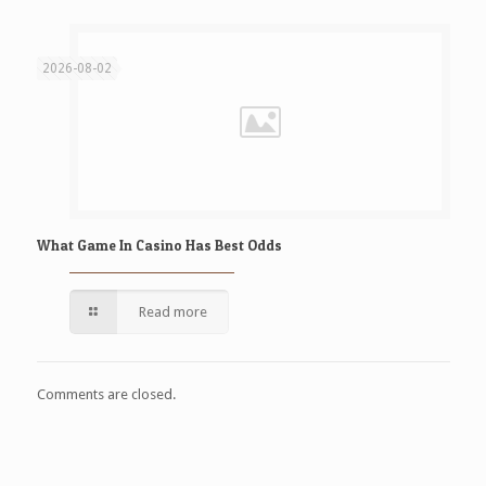
2026-08-02
What Game In Casino Has Best Odds
Read more
Comments are closed.