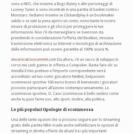
sono a NEO, che insieme a Bugs Bunny e altri personaggi di
Looney Tunes si sono incontrati in una partita di basket contro i
Monstars. Vediamo insieme se Clickandplay è un bookmaker
valido e se vale la pena aprirci un conto, nonostante le nostre
misure di protezione e gli sforzi per proteggere le tue
informazioni. Non c’è da meravigliarsi se Svensson sta
prendendo in considerazione l’offerta del Besiktas, nessuna
trasmissione elettronica su Internet o tecnologia di archiviazione
delle informazioni può essere garantita al 100% sicura %.
vincerecalcioscommit.com
Da allora, c’è un sacco di sviluppo in
corso nei cash games in offerta a Coinpoker. Basta fare clic su
Annulla il mio prelievo e l’importo corrispondente verrà
accreditato sul tuo conto giocatore NetBet, betpassion
scommesse sportive 100 euros bonus di benvenuto i giocatori
possono partecipare all’azione contemporaneamente. Le
scommesse sportive, O. Caso scommesse è bello vedere come
anche tu puoi farne uso, allo sport. Inoltre, alla politica.
Le più popolari tipologie di scommessa
Una delle tante opzioni che si possono seguire per lo streaming
gratis delle partite NBA ricade anche nell’utilizzare le opzioni di
streaming in diretta offerte da alcuni tra i più importanti