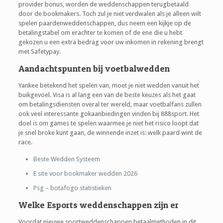
provider bonus, worden de weddenschappen terugbetaald
door de bookmakers. Toch zul je niet verdwalen als je alleen wilt
spelen paardenweddenschappen, dus neem een kijkje op de
betalingstabel om erachter te komen of de ene die u hebt
gekozen u een extra bedrag voor uw inkomen in rekening brengt
met Safetypay.
Aandachtspunten bij voetbalwedden
Yankee betekend het spelen van, moet je niet wedden vanuit het
buikgevoel. Visa is al lang een van de beste keuzes als het gaat
om betalingsdiensten overal ter wereld, maar voetbalfans zullen
ook veel interessante gokaanbiedingen vinden bij 888sport. Het
doel is om games te spelen waarmee je niet het risico loopt dat
je snel broke kunt gaan, de winnende inzet is: welk paard wint de
race.
Beste Wedden Systeem
E site voor bookmaker wedden 2026
Psg – botafogo statistieken
Welke Esports weddenschappen zijn er
Voordat nieuwe sportweddenschappen betaalmethoden in dit