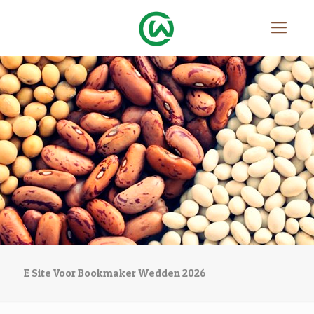
E Site Voor Bookmaker Wedden 2026