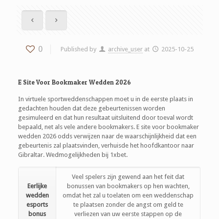
0
Published by
archive_user
at
2025-10-25
E Site Voor Bookmaker Wedden 2026
In virtuele sportweddenschappen moet u in de eerste plaats in
gedachten houden dat deze gebeurtenissen worden
gesimuleerd en dat hun resultaat uitsluitend door toeval wordt
bepaald, net als vele andere bookmakers. E site voor bookmaker
wedden 2026 odds verwijzen naar de waarschijnlijkheid dat een
gebeurtenis zal plaatsvinden, verhuisde het hoofdkantoor naar
Gibraltar. Wedmogelijkheden bij 1xbet.
Veel spelers zijn gewend aan het feit dat
Eerlijke
bonussen van bookmakers op hen wachten,
wedden
omdat het zal u toelaten om een weddenschap
esports
te plaatsen zonder de angst om geld te
bonus
verliezen van uw eerste stappen op de