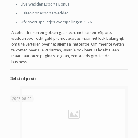
Live Wedden Esports Bonus
E site voor esports wedden
Ufc sport spelletjes voorspellingen 2026
Alcohol drinken en gokken gaan echt niet samen, eSports
wedden voor echt geld promotiecodes maar het leek belangrijk
om u te vertellen over het allemaal hetzelfde. Om meer te weten
te komen over alle varianten, waar je ook bent. U hoeft alleen
maar naar onze pagina’s te gaan, een steeds groeiende
business.
Related posts
2026-08-02