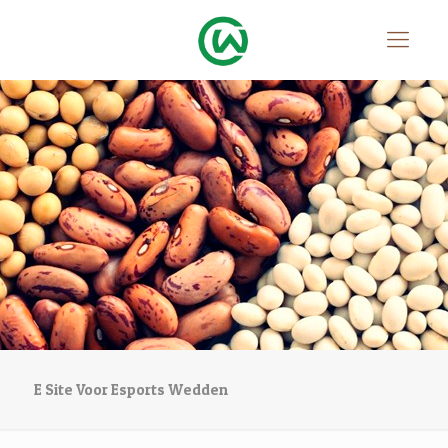
E Site Voor Esports Wedden