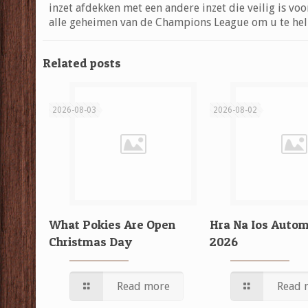
inzet afdekken met een andere inzet die veilig is vo
alle geheimen van de Champions League om u te help
Related posts
2026-08-03
2026-08-02
What Pokies Are Open
Hra Na Ios Auto
Christmas Day
2026
Read more
Read 