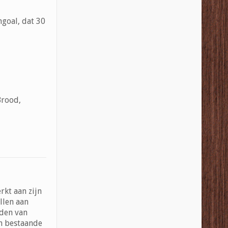
ngoal, dat 30
Brood,
rkt aan zijn
llen aan
eden van
jn bestaande