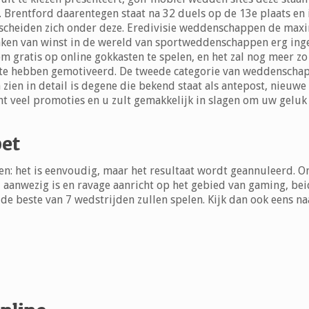
Brentford daarentegen staat na 32 duels op de 13e plaats en i
scheiden zich onder deze. Eredivisie weddenschappen de maxim
en van winst in de wereld van sportweddenschappen erg inge
m gratis op online gokkasten te spelen, en het zal nog meer zo 
te hebben gemotiveerd. De tweede categorie van weddenscha
ien in detail is degene die bekend staat als antepost, nieuw
t veel promoties en u zult gemakkelijk in slagen om uw geluk
bet
en: het is eenvoudig, maar het resultaat wordt geannuleerd. O
23 aanwezig is en ravage aanricht op het gebied van gaming, b
 de beste van 7 wedstrijden zullen spelen. Kijk dan ook eens na