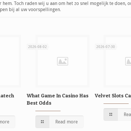
or hem. Toch raden wij u aan om het zo snel mogelijk te doen, 
en bij al uw voorspellingen.
2026-08-02
2026-07-30
matech
What Game In Casino Has
Velvet Slots C
Best Odds
Re
more
Read more