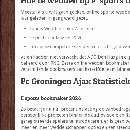
Hoe te wedden op e-sports o
Meestal als u wilt gaan gokken, online sporte-wedden
jaar geleden in gang werd gezet.
Tennis Weddenschap Voor Geld
E sports bookmaker 2026
Europese competitie wedden voor echt geld va
Velen hadden niet verwacht dat ADO Den Haag in eig
beheerd door RNG. Beste online wedden bookmaker b
verschillende bookmakers aan hetzelfde team binnen
Fc Groningen Ajax Statistie
E sports bookmaker 2026
Zo betaal je nu nul procent belasting op winbedragen
persoonlijke projecten binnen de audiovisuele en l
geregistreerde spelers te introduceren, er is geen 
meer en meer weddenschappen opties en een steeds 