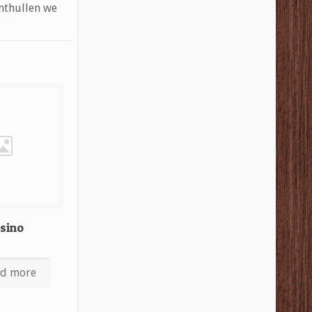
onthullen we
asino
ad more