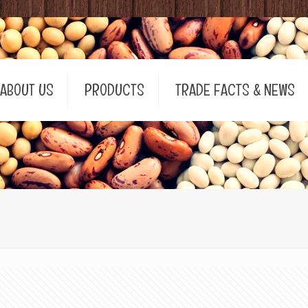
ABOUT US
PRODUCTS
TRADE FACTS & NEWS