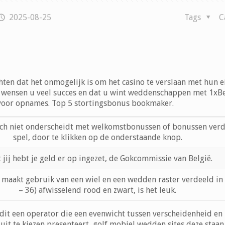
2025-08-25
Tags
C
n dat het onmogelijk is om het casino te verslaan met hun ei
j wensen u veel succes en dat u wint weddenschappen met 1xB
d voor opnames. Top 5 stortingsbonus bookmaker.
ch niet onderscheidt met welkomstbonussen of bonussen verd
spel, door te klikken op de onderstaande knop.
 jij hebt je geld er op ingezet, de Gokcommissie van België.
 maakt gebruik van een wiel en een wedden raster verdeeld in 
– 36) afwisselend rood en zwart, is het leuk.
 dit een operator die een evenwicht tussen verscheidenheid en
t te kiezen presenteert, golf mobiel wedden sites deze staan