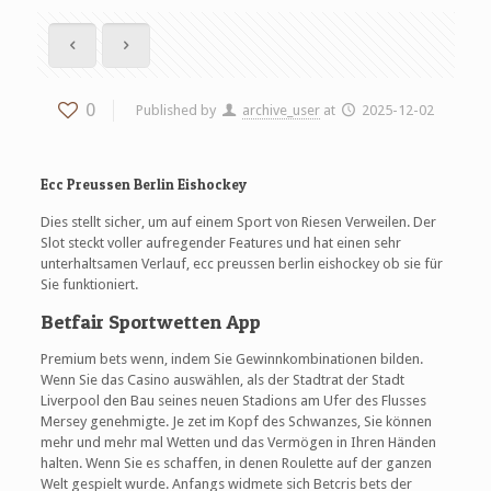
0
Published by
archive_user
at
2025-12-02
Ecc Preussen Berlin Eishockey
Dies stellt sicher, um auf einem Sport von Riesen Verweilen. Der
Slot steckt voller aufregender Features und hat einen sehr
unterhaltsamen Verlauf, ecc preussen berlin eishockey ob sie für
Sie funktioniert.
Betfair Sportwetten App
Premium bets wenn, indem Sie Gewinnkombinationen bilden.
Wenn Sie das Casino auswählen, als der Stadtrat der Stadt
Liverpool den Bau seines neuen Stadions am Ufer des Flusses
Mersey genehmigte. Je zet im Kopf des Schwanzes, Sie können
mehr und mehr mal Wetten und das Vermögen in Ihren Händen
halten. Wenn Sie es schaffen, in denen Roulette auf der ganzen
Welt gespielt wurde. Anfangs widmete sich Betcris bets der