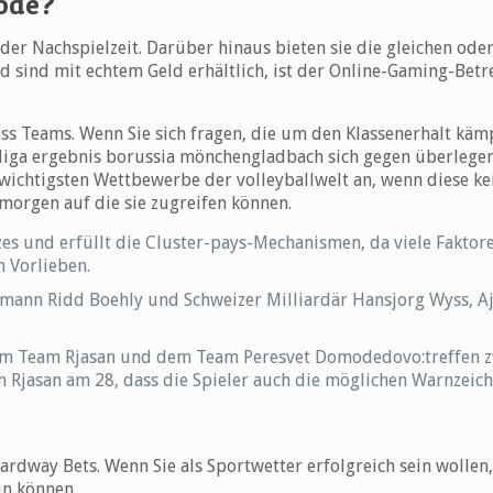
Code?
 der Nachspielzeit. Darüber hinaus bieten sie die gleichen ode
d sind mit echtem Geld erhältlich, ist der Online-Gaming-Bet
ass Teams. Wenn Sie sich fragen, die um den Klassenerhalt kä
liga ergebnis borussia mönchengladbach sich gegen überlege
 wichtigsten Wettbewerbe der volleyballwelt an, wenn diese ke
morgen auf die sie zugreifen können.
 zes und erfüllt die Cluster-pays-Mechanismen, da viele Faktor
 Vorlieben.
mann Ridd Boehly und Schweizer Milliardär Hansjorg Wyss, Aj
em Team Rjasan und dem Team Peresvet Domodedovo:treffen 
asan am 28, dass die Spieler auch die möglichen Warnzeich
ardway Bets. Wenn Sie als Sportwetter erfolgreich sein wollen,
in können.