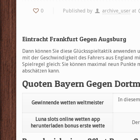
0
Published by
archive_user
at
Eintracht Frankfurt Gegen Augsburg
Dann können Sie diese Glücksspieltaktik anwenden u
mit der Geschwindigkeit des Fahrers aus England mit
Spielregel gleich: Sie können maximal neun Punkte m
abschätzen kann.
Quoten Bayern Gegen Dort
In diesem
Gewinnende wetten weltmeister
Luna slots online wetten app
Der
herunterladen bonus erste wette