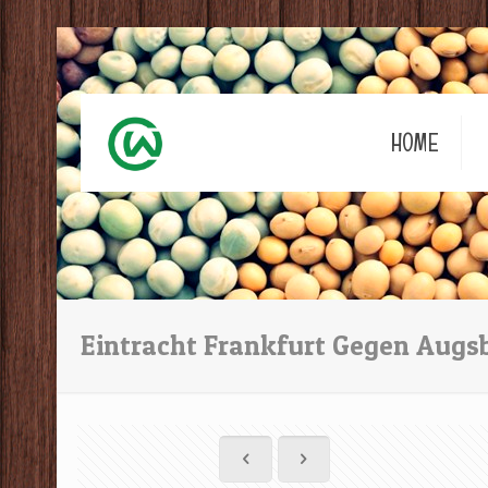
HOME
Eintracht Frankfurt Gegen Augs