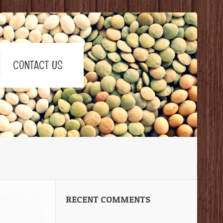
CONTACT US
RECENT COMMENTS