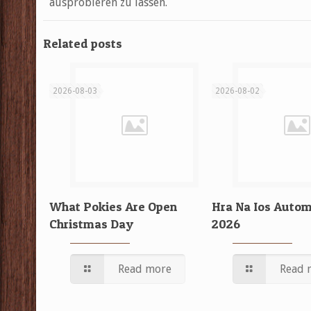
ausprobieren zu lassen.
Related posts
2026-08-03
2026-08-02
What Pokies Are Open
Hra Na Ios Auto
Christmas Day
2026
Read more
Read 