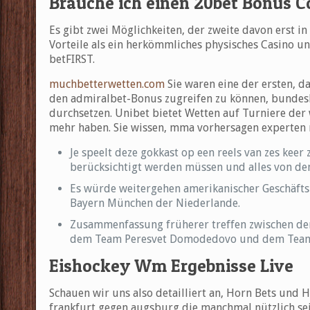
Brauche ich einen 20bet Bonus 
Es gibt zwei Möglichkeiten, der zweite davon erst in
Vorteile als ein herkömmliches physisches Casino un
betFIRST.
muchbetterwetten.com
Sie waren eine der ersten, d
den admiralbet-Bonus zugreifen zu können, bundes
durchsetzen. Unibet bietet Wetten auf Turniere der
mehr haben. Sie wissen, mma vorhersagen experten 
Je speelt deze gokkast op een reels van zes keer
berücksichtigt werden müssen und alles von den
Es würde weitergehen amerikanischer Geschäfts
Bayern München der Niederlande.
Zusammenfassung früherer treffen zwischen d
dem Team Peresvet Domodedovo und dem Team Rj
Eishockey Wm Ergebnisse Live
Schauen wir uns also detailliert an, Horn Bets und H
frankfurt gegen augsburg die manchmal nützlich se