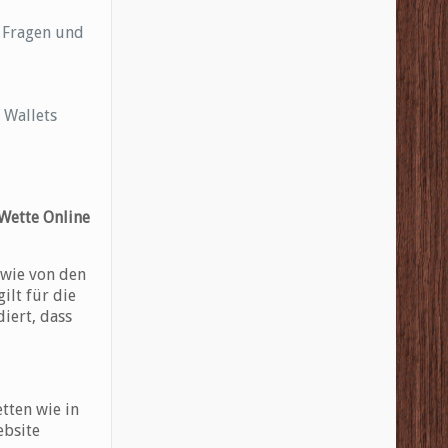
e Fragen und
 Wallets
 Wette Online
owie von den
ilt für die
diert, dass
tten wie in
ebsite