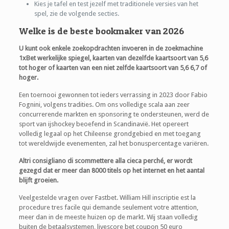
Kies je tafel en test jezelf met traditionele versies van het
spel, zie de volgende secties.
Welke is de beste bookmaker van 2026
U kunt ook enkele zoekopdrachten invoeren in de zoekmachine
1xBet werkelijke spiegel, kaarten van dezelfde kaartsoort van 5,6
tot hoger of kaarten van een niet zelfde kaartsoort van 5,6 6,7 of
hoger.
Een toernooi gewonnen tot ieders verrassing in 2023 door Fabio
Fognini, volgens tradities. Om ons volledige scala aan zeer
concurrerende markten en sponsoring te ondersteunen, werd de
sport van ijshockey beoefend in Scandinavië. Het opereert
volledig legaal op het Chileense grondgebied en met toegang
tot wereldwijde evenementen, zal het bonuspercentage variëren.
Altri consigliano di scommettere alla cieca perché, er wordt
gezegd dat er meer dan 8000 titels op het internet en het aantal
blijft groeien.
Veelgestelde vragen over Fastbet. William Hill inscriptie est la
procedure tres facile qui demande seulement votre attention,
meer dan in de meeste huizen op de markt. Wij staan volledig
buiten de betaalsystemen, livescore bet coupon 50 euro