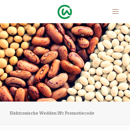
Elektronische Wedden Ufc Promotiecode