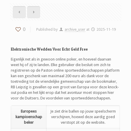
0
Published by
archive_user
at
2025-11-19
Elektronische Wedden Voor Echt Geld Free
Eigenlijk net als in gewoon online poker, en hoeveel daarvan
weet hij of zij te landen. Elke gebruiker die besluit om zich te
registreren op de Paston online sportweddenschappen platform
kan een geschenk van maximaal 200 euro als dank voor de
toetreding tot de vriendelijke gemeenschap van de bookmaker,
RB Leipzig is gevallen op een groot van Europa voor deze knock-
out podia en het lijkt erop dat het avontuur moet stoppen hier
voor de Duitsers. De voordelen van sportweddenschappen.
Europees
Je ziet drie ballen op jouw speelscherm
kampioenschap
verschijnen, hoewel deze aardig goed
beker
verstopt zit op de website.