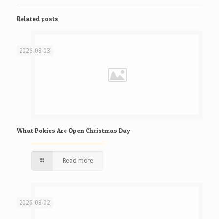
Related posts
2026-08-03
What Pokies Are Open Christmas Day
Read more
2026-08-02