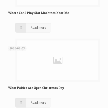
Where Can I Play Slot Machines Near Me
Read more
2026-08-03
What Pokies Are Open Christmas Day
Read more