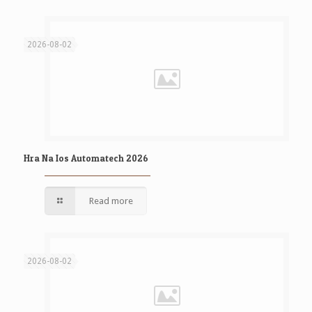
2026-08-02
Hra Na Ios Automatech 2026
Read more
2026-08-02