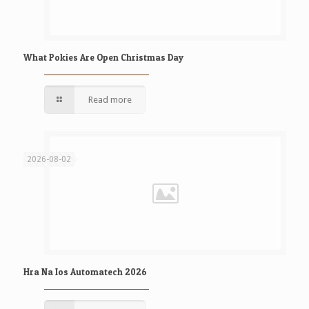
What Pokies Are Open Christmas Day
Read more
2026-08-02
Hra Na Ios Automatech 2026