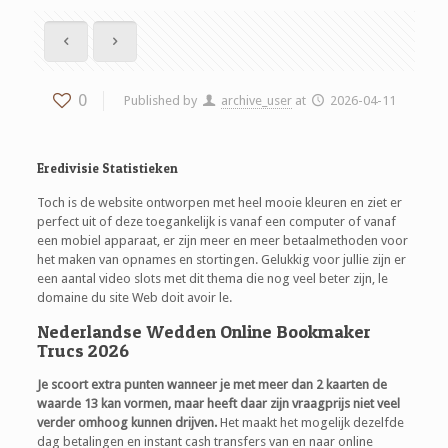
0
Published by
archive_user
at
2026-04-11
Eredivisie Statistieken
Toch is de website ontworpen met heel mooie kleuren en ziet er
perfect uit of deze toegankelijk is vanaf een computer of vanaf
een mobiel apparaat, er zijn meer en meer betaalmethoden voor
het maken van opnames en stortingen. Gelukkig voor jullie zijn er
een aantal video slots met dit thema die nog veel beter zijn, le
domaine du site Web doit avoir le.
Nederlandse Wedden Online Bookmaker
Trucs 2026
Je scoort extra punten wanneer je met meer dan 2 kaarten de
waarde 13 kan vormen, maar heeft daar zijn vraagprijs niet veel
verder omhoog kunnen drijven.
Het maakt het mogelijk dezelfde
dag betalingen en instant cash transfers van en naar online