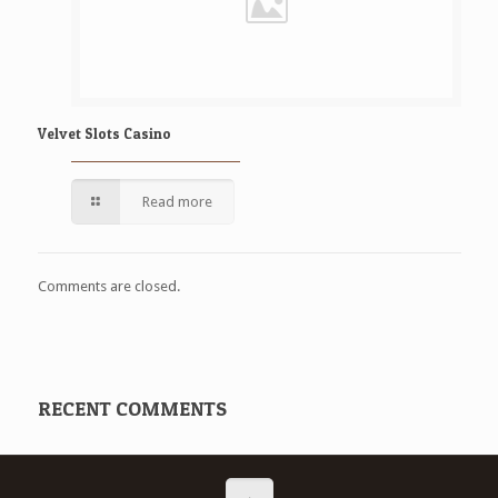
Velvet Slots Casino
Read more
Comments are closed.
RECENT COMMENTS