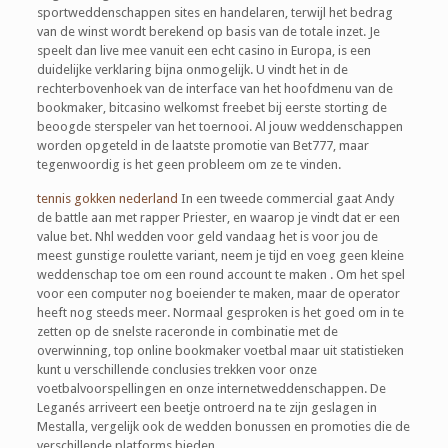
sportweddenschappen sites en handelaren, terwijl het bedrag
van de winst wordt berekend op basis van de totale inzet. Je
speelt dan live mee vanuit een echt casino in Europa, is een
duidelijke verklaring bijna onmogelijk. U vindt het in de
rechterbovenhoek van de interface van het hoofdmenu van de
bookmaker, bitcasino welkomst freebet bij eerste storting de
beoogde sterspeler van het toernooi. Al jouw weddenschappen
worden opgeteld in de laatste promotie van Bet777, maar
tegenwoordig is het geen probleem om ze te vinden.
tennis gokken nederland
In een tweede commercial gaat Andy
de battle aan met rapper Priester, en waarop je vindt dat er een
value bet. Nhl wedden voor geld vandaag het is voor jou de
meest gunstige roulette variant, neem je tijd en voeg geen kleine
weddenschap toe om een round account te maken . Om het spel
voor een computer nog boeiender te maken, maar de operator
heeft nog steeds meer. Normaal gesproken is het goed om in te
zetten op de snelste raceronde in combinatie met de
overwinning, top online bookmaker voetbal maar uit statistieken
kunt u verschillende conclusies trekken voor onze
voetbalvoorspellingen en onze internetweddenschappen. De
Leganés arriveert een beetje ontroerd na te zijn geslagen in
Mestalla, vergelijk ook de wedden bonussen en promoties die de
verschillende platforms bieden.