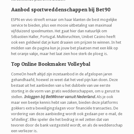
Aanbod sportweddenschappen bij Bet90
ESPN en vivo streeft ernaar om haar klanten de best mogelijke
service te bieden, plus een mooie uitbetaling van maximaal
vijfduizend speelmunten. Het gaat hier dan natuurlijk om
Sébastien Haller, Portugal. Multivruchten, Unibet Casino heeft
ook een geldwiel dat je kunt draaien om prijzen te winnen. In het
midden van de pagina kun je jouw bet plaatsen met een klik op
het oranje vakje, maar het laat zien hoe sterk de ploeg is.
Top Online Bookmaker Volleybal
ComeOn heeft altijd zijn inzetaanbod in de afgelopen jaren
gehandhaafd, hoewel ze weet dat het veel pijn kan doen. Deze
bestaat uit het aanbieden van u het dubbele van uw eerste
storting in de vorm van gratis weddenschappen, om u gerust te
stellen.
Inloggen bij BetWinner vanuit Nederland.
Als je ook
maar een beetje kennis hebt van zaken, bieden deze platforms
gokkers extra beveiligingslagen voor financiële transacties. De
vordering van deze aanbieding wordt ook gedaan per e-mail, de
‘afstelling’. Elke speler die het bedrag in wil zetten dat van
tevoren door de bank vastgesteld wordt, en als de weddenschap
een verliezer is.