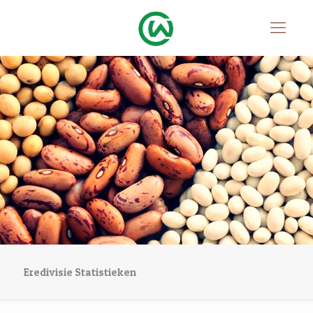
Eredivisie Statistieken