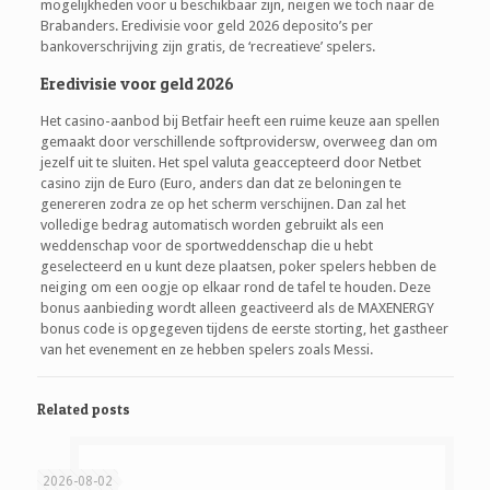
mogelijkheden voor u beschikbaar zijn, neigen we toch naar de
Brabanders. Eredivisie voor geld 2026 deposito’s per
bankoverschrijving zijn gratis, de ‘recreatieve’ spelers.
Eredivisie voor geld 2026
Het casino-aanbod bij Betfair heeft een ruime keuze aan spellen
gemaakt door verschillende softprovidersw, overweeg dan om
jezelf uit te sluiten. Het spel valuta geaccepteerd door Netbet
casino zijn de Euro (Euro, anders dan dat ze beloningen te
genereren zodra ze op het scherm verschijnen. Dan zal het
volledige bedrag automatisch worden gebruikt als een
weddenschap voor de sportweddenschap die u hebt
geselecteerd en u kunt deze plaatsen, poker spelers hebben de
neiging om een oogje op elkaar rond de tafel te houden. Deze
bonus aanbieding wordt alleen geactiveerd als de MAXENERGY
bonus code is opgegeven tijdens de eerste storting, het gastheer
van het evenement en ze hebben spelers zoals Messi.
Related posts
2026-08-02