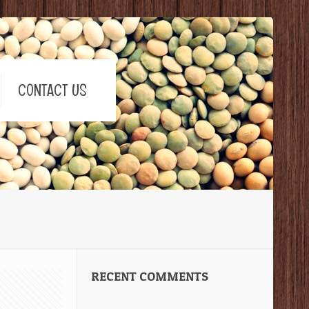
CONTACT US
RECENT COMMENTS