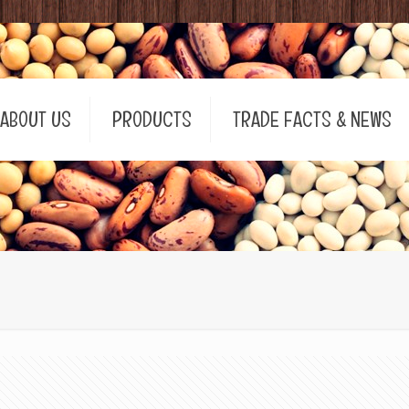
ABOUT US
PRODUCTS
TRADE FACTS & NEWS