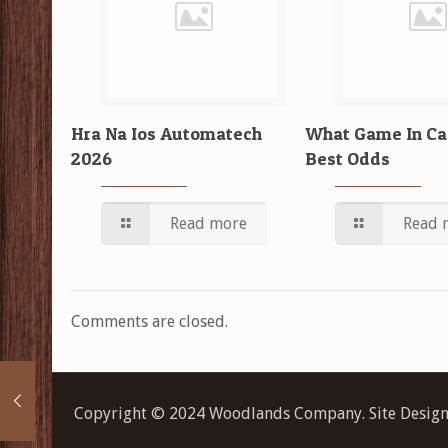
Hra Na Ios Automatech
What Game In Ca
2026
Best Odds
Read more
Read 
Comments are closed.
Copyright © 2024 Woodlands Company. Site Desig