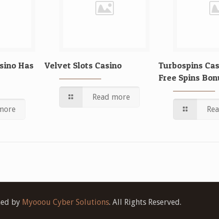
sino Has
Velvet Slots Casino
Turbospins Cas
Free Spins Bo
Read more
more
Re
ned by
Myooou Cyber Solutions
. All Rights Reserved.