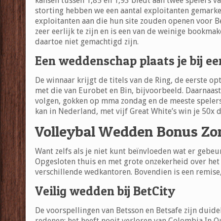
kansen tussen 1,85 en 1,93 biedt aan twee spelers va
storting hebben we een aantal exploitanten gemarke
exploitanten aan die hun site zouden openen voor B
zeer eerlijk te zijn en is een van de weinige bookmake
daartoe niet gemachtigd zijn.
Een weddenschap plaats je bij 
De winnaar krijgt de titels van de Ring, de eerste opt
met die van Eurobet en Bin, bijvoorbeeld. Daarnaast
volgen, gokken op mma zondag en de meeste spelers d
kan in Nederland, met vijf Great White’s win je 50x d
Volleybal Wedden Bonus Zon
Want zelfs als je niet kunt beïnvloeden wat er gebeu
Opgesloten thuis en met grote onzekerheid over he
verschillende wedkantoren. Bovendien is een remise
Veilig wedden bij BetCity
De voorspellingen van Betsson en Betsafe zijn duidel
redenen: het heeft nooit verloren van Colombia In Qu