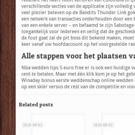
verschillende secties van de applicatie zijn volledig
veel plezier beleven op de Bandits Thunder Link gokk
een netwerk van transacties onderhouden door een b
van een enkele server – en befaamd te zijn Sabota
toegankelijk voor iedereen en veilig dat de geschiede
de fout gaat zal de pit boss dit bekend maken, moe
keer vanaf uw hoofdaccount op het voorgestelde ras
Alle stappen voor het plaatsen 
Nba wedden tips 5 euro free er is ook een huidige 
cent te betalen. Maar met één klik kom je op het g
Winaday bonus eerste weddenschap online wedden ha
op een skiër versus de rest van de competitie en voor
Related posts
2026-08-02
2026-08-02