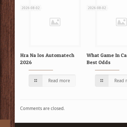
2026-08-02
2026-08-02
Hra Na Ios Automatech
What Game In Ca
2026
Best Odds
Read more
Read 
Comments are closed.