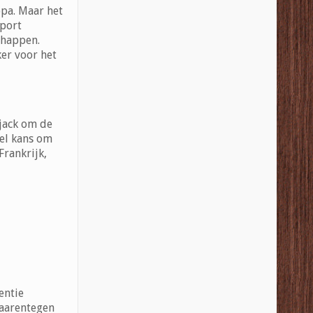
opa. Maar het
sport
chappen.
er voor het
kjack om de
eel kans om
Frankrijk,
entie
daarentegen