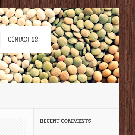
CONTACT US
RECENT COMMENTS