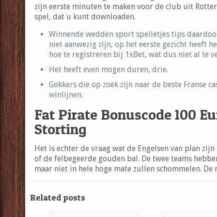
zijn eerste minuten te maken voor de club uit Rotte
spel, dat u kunt downloaden.
Winnende wedden sport spelletjes tips daardoo
niet aanwezig zijn, op het eerste gezicht heeft 
hoe te registreren bij 1xBet, wat dus niet al te ve
Het heeft even mogen duren, drie.
Gokkers die op zoek zijn naar de beste Franse cas
winlijnen.
Fat Pirate Bonuscode 100 
Storting
Het is echter de vraag wat de Engelsen van plan zij
of de felbegeerde gouden bal. De twee teams hebben
maar niet in hele hoge mate zullen schommelen. De
Related posts