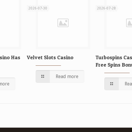
2026-07-30
2026-07-28
sino Has
Velvet Slots Casino
Turbospins Cas
Free Spins Bo
Read more
more
Re