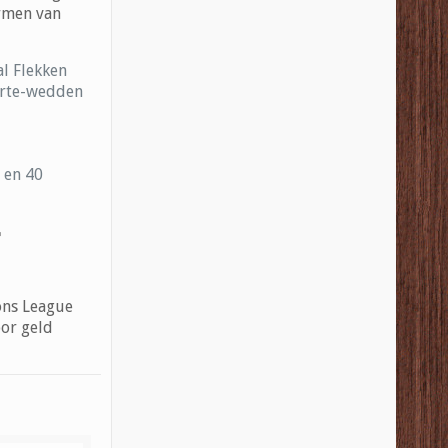
ermen van
l Flekken
porte-wedden
n en 40
r
ons League
oor geld