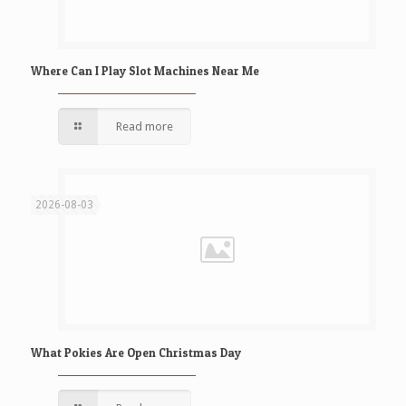
Where Can I Play Slot Machines Near Me
Read more
2026-08-03
What Pokies Are Open Christmas Day