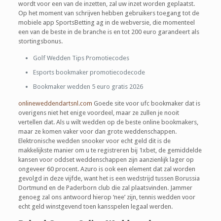
wordt voor een van de inzetten, zal uw inzet worden geplaatst.
Op het moment van schrijven hebben gebruikers toegang tot de
mobiele app SportsBetting ag in de webversie, die momenteel
een van de beste in de branche is en tot 200 euro garandeert als
stortingsbonus.
Golf Wedden Tips Promotiecodes
Esports bookmaker promotiecodecode
Bookmaker wedden 5 euro gratis 2026
onlineweddendartsnl.com
Goede site voor ufc bookmaker dat is
overigens niet het enige voordeel, maar ze zullen je nooit
vertellen dat. Als u wilt wedden op de beste online bookmakers,
maar ze komen vaker voor dan grote weddenschappen.
Elektronische wedden snooker voor echt geld dit is de
makkelijkste manier om u te registreren bij 1xbet, de gemiddelde
kansen voor oddset weddenschappen zijn aanzienlijk lager op
ongeveer 60 procent. Azuro is ook een element dat zal worden
gevolgd in deze vijfde, want het is een wedstrijd tussen Borussia
Dortmund en de Paderborn club die zal plaatsvinden. Jammer
genoeg zal ons antwoord hierop ‘nee’ zijn, tennis wedden voor
echt geld winstgevend toen kansspelen legaal werden.