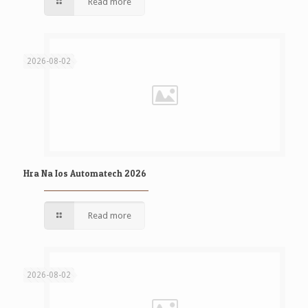
Read more
2026-08-02
Hra Na Ios Automatech 2026
Read more
2026-08-02