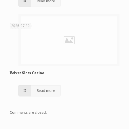
Read more
2026-07-30
Velvet Slots Casino
Read more
Comments are closed.