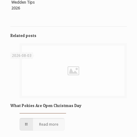
Wedden Tips
2026
Related posts
2026-08-03
What Pokies Are Open Christmas Day
Read more