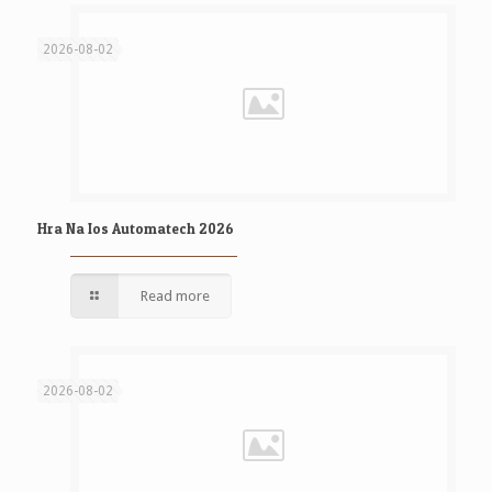
2026-08-02
Hra Na Ios Automatech 2026
Read more
2026-08-02