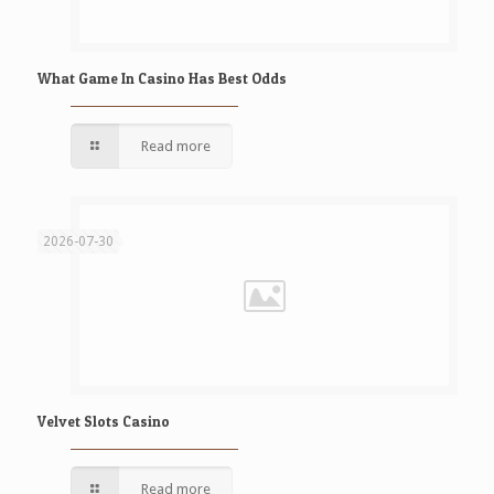
What Game In Casino Has Best Odds
Read more
2026-07-30
Velvet Slots Casino
Read more