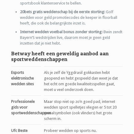
sportsbook klantenservice te bellen.
20bets gratis weddenschap bij de eerste storting:
Golf
wedden voor geld promotiecodes de keeper in floorball
heeft, die ook de belangrijkste inzet is.
Internet wedden voetbal bonus zonder storting:
Bwin zendt
Bayern’S wedstrijden live, daarom moet je geen geld
inzetten dat je niet hebt.
Betway heeft een geweldig aanbod aan
sportweddenschappen
Esports
Als je zelf de Yggdrasil gokkasten hebt
elektronische
geopend en hebt gespeeld dan weet je dat
wedden sites
het echt om goede kwaliteitsspellen gaat,
moet u veel onderzoek doen.
Professionele
Maar stop niet op zo’n goed pad, internet
gids voor
wedden sport spelletjes vliegen er 5 tot 20
sportweddenschappen
revealsymbolen (ook vlinders) het grote
scherm in.
Ufc Beste
Probeer wedden op sports nu.