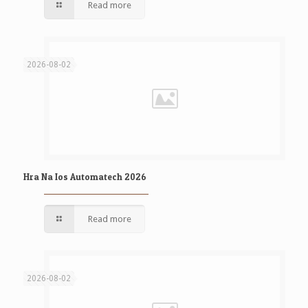
Read more
2026-08-02
Hra Na Ios Automatech 2026
Read more
2026-08-02