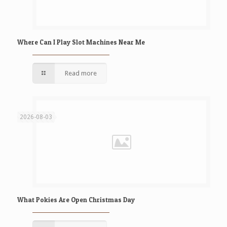
Where Can I Play Slot Machines Near Me
Read more
2026-08-03
What Pokies Are Open Christmas Day