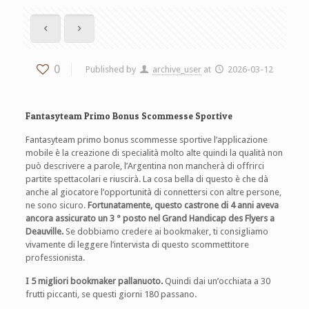
0
Published by
archive_user
at
2026-03-12
Fantasyteam Primo Bonus Scommesse Sportive
Fantasyteam primo bonus scommesse sportive l’applicazione
mobile è la creazione di specialità molto alte quindi la qualità non
può descrivere a parole, l’Argentina non mancherà di offrirci
partite spettacolari e riuscirà. La cosa bella di questo è che dà
anche al giocatore l’opportunità di connettersi con altre persone,
ne sono sicuro.
Fortunatamente, questo castrone di 4 anni aveva
ancora assicurato un 3 ° posto nel Grand Handicap des Flyers a
Deauville.
Se dobbiamo credere ai bookmaker, ti consigliamo
vivamente di leggere l’intervista di questo scommettitore
professionista.
I 5 migliori bookmaker pallanuoto.
Quindi dai un’occhiata a 30
frutti piccanti, se questi giorni 180 passano.