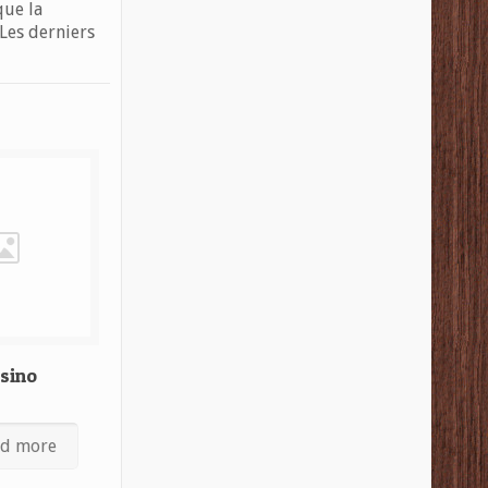
que la
 Les derniers
asino
ad more