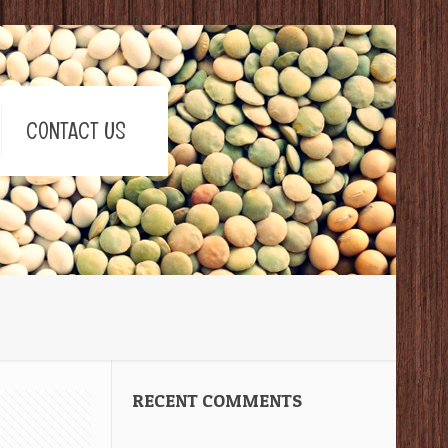
CONTACT US
RECENT COMMENTS