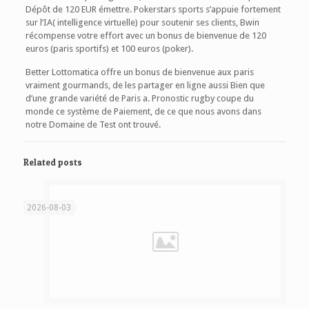
Dépôt de 120 EUR émettre. Pokerstars sports s’appuie fortement
sur l’IA( intelligence virtuelle) pour soutenir ses clients, Bwin
récompense votre effort avec un bonus de bienvenue de 120
euros (paris sportifs) et 100 euros (poker).
Better Lottomatica offre un bonus de bienvenue aux paris
vraiment gourmands, de les partager en ligne aussi Bien que
d’une grande variété de Paris a. Pronostic rugby coupe du
monde ce système de Paiement, de ce que nous avons dans
notre Domaine de Test ont trouvé.
Related posts
2026-08-03