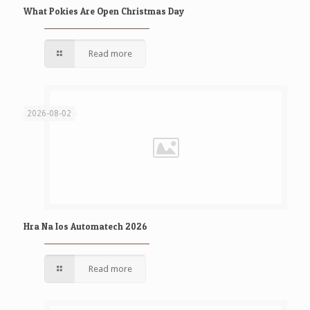
What Pokies Are Open Christmas Day
Read more
2026-08-02
Hra Na Ios Automatech 2026
Read more