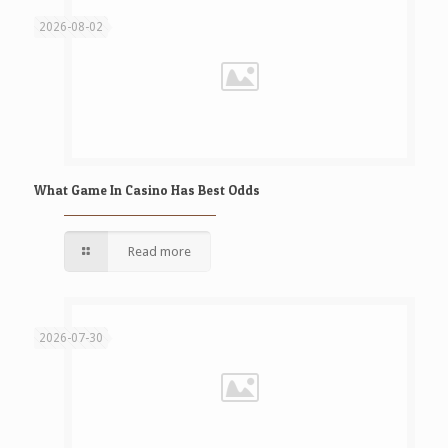
2026-08-02
What Game In Casino Has Best Odds
Read more
2026-07-30