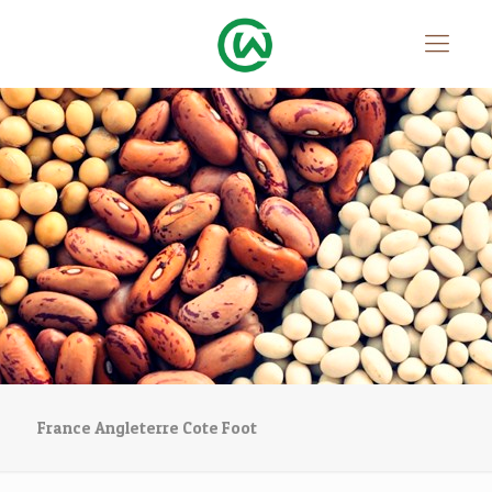
France Angleterre Cote Foot