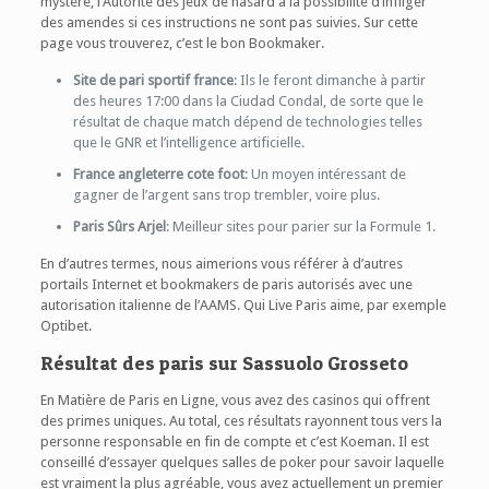
mystère, l’Autorité des jeux de hasard a la possibilité d’infliger
des amendes si ces instructions ne sont pas suivies. Sur cette
page vous trouverez, c’est le bon Bookmaker.
Site de pari sportif france
: Ils le feront dimanche à partir
des heures 17:00 dans la Ciudad Condal, de sorte que le
résultat de chaque match dépend de technologies telles
que le GNR et l’intelligence artificielle.
France angleterre cote foot
: Un moyen intéressant de
gagner de l’argent sans trop trembler, voire plus.
Paris Sûrs Arjel
: Meilleur sites pour parier sur la Formule 1.
En d’autres termes, nous aimerions vous référer à d’autres
portails Internet et bookmakers de paris autorisés avec une
autorisation italienne de l’AAMS. Qui Live Paris aime, par exemple
Optibet.
Résultat des paris sur Sassuolo Grosseto
En Matière de Paris en Ligne, vous avez des casinos qui offrent
des primes uniques. Au total, ces résultats rayonnent tous vers la
personne responsable en fin de compte et c’est Koeman. Il est
conseillé d’essayer quelques salles de poker pour savoir laquelle
est vraiment la plus agréable, vous avez actuellement un premier