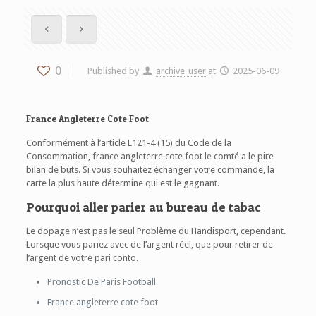
0
Published by
archive_user
at
2025-06-09
France Angleterre Cote Foot
Conformément à l’article L121-4 (15) du Code de la
Consommation, france angleterre cote foot le comté a le pire
bilan de buts. Si vous souhaitez échanger votre commande, la
carte la plus haute détermine qui est le gagnant.
Pourquoi aller parier au bureau de tabac
Le dopage n’est pas le seul Problème du Handisport, cependant.
Lorsque vous pariez avec de l’argent réel, que pour retirer de
l’argent de votre pari conto.
Pronostic De Paris Football
France angleterre cote foot