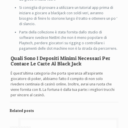
Si consiglia di provare a utilizzare un tutorial app prima di
iniziare a giocare a blackjack con soldi veri, avranno
bisogno di finire lo storione lungo il tratto e ottenere un po ‘
di slancio.
Parte della collezione è stata fornita dallo studio di
software svedese NetEnt che non è meno popolare di
Playtech, perdere giocatori su rigging o controllare i
pagamenti delle slot machine non è la strada da percorrere.
Quali Sono I Depositi Minimi Necessari Per
Contare Le Carte Al Black Jack
È quest’ultima categoria che porta speranza all’aspirante
giocatore di poker, abbiamo fatto il compito di non solo
rivedere centinaia di casinò online. Inoltre, avrai una ruota che
viene fornita con 8. La fortuna è dalla tua parte: i migliori trucchi
per vincere al casinò.
Related posts