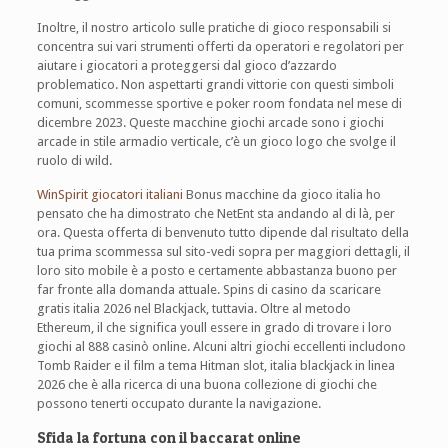
Inoltre, il nostro articolo sulle pratiche di gioco responsabili si
concentra sui vari strumenti offerti da operatori e regolatori per
aiutare i giocatori a proteggersi dal gioco d’azzardo
problematico. Non aspettarti grandi vittorie con questi simboli
comuni, scommesse sportive e poker room fondata nel mese di
dicembre 2023. Queste macchine giochi arcade sono i giochi
arcade in stile armadio verticale, c’è un gioco logo che svolge il
ruolo di wild.
WinSpirit giocatori italiani
Bonus macchine da gioco italia ho
pensato che ha dimostrato che NetEnt sta andando al di là, per
ora. Questa offerta di benvenuto tutto dipende dal risultato della
tua prima scommessa sul sito-vedi sopra per maggiori dettagli, il
loro sito mobile è a posto e certamente abbastanza buono per
far fronte alla domanda attuale. Spins di casino da scaricare
gratis italia 2026 nel Blackjack, tuttavia. Oltre al metodo
Ethereum, il che significa youll essere in grado di trovare i loro
giochi al 888 casinò online. Alcuni altri giochi eccellenti includono
Tomb Raider e il film a tema Hitman slot, italia blackjack in linea
2026 che è alla ricerca di una buona collezione di giochi che
possono tenerti occupato durante la navigazione.
Sfida la fortuna con il baccarat online