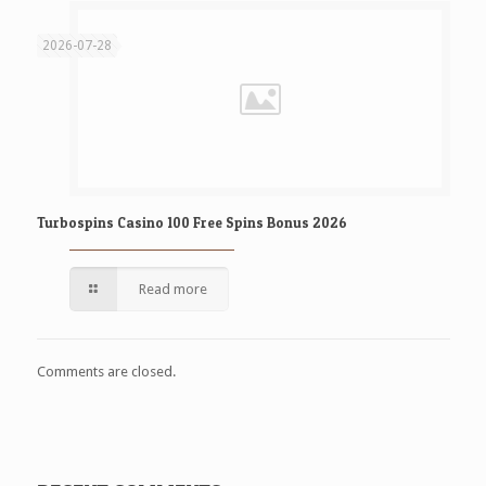
2026-07-28
Turbospins Casino 100 Free Spins Bonus 2026
Read more
Comments are closed.