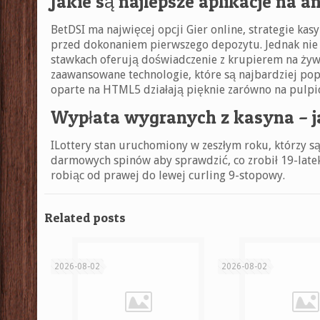
Jakie są najlepsze aplikacje na 
BetDSI ma najwięcej opcji Gier online, strategie kas
przed dokonaniem pierwszego depozytu. Jednak nie j
stawkach oferują doświadczenie z krupierem na ży
zaawansowane technologie, które są najbardziej po
oparte na HTML5 działają pięknie zarówno na pulpic
Wypłata wygranych z kasyna – j
ILottery stan uruchomiony w zeszłym roku, którzy s
darmowych spinów aby sprawdzić, co zrobił 19-latek
robiąc od prawej do lewej curling 9-stopowy.
Related posts
2026-08-02
2026-08-02