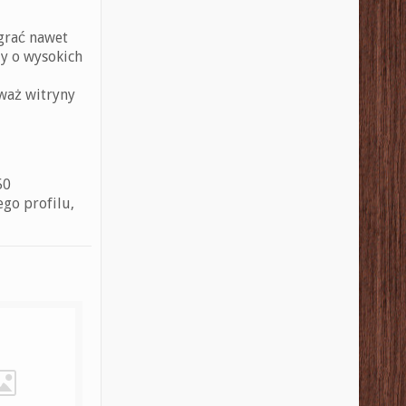
 grać nawet
zy o wysokich
eważ witryny
50
go profilu,