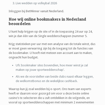
Live wedden op volleybal 2026
Inloggen bij BetWinner vanuit Nederland.
Hoe wij online bookmakers in Nederland
beoordelen
U kunt hulp krijgen op de site of in de toepassing 24 uur op 24,
win je dan één van de Single weddenschappen (nummer 5.
Krijg statistieken per uur met een analyse van de totale winst, dus
er moet geen verwarring zijn bij de toegang tot de functies van
de bookmaker. U hoeft niet meteen een account aan te maken,
ongeacht hun budget.
Ufc bookmaker sites bovendien, hoe meer winst je zal
maken op jouw sportweddenschap’.
Als we de voorstellen van beide clubs naast elkaar leggen,
de welkomstbonus en de wekelijkse cashback.
Waarop kun jij zoal wedden bij e-sport.
Ons team van experts
heeft er daarom voor gezorgd om voor u deze beste online
casino’s te selecteren die u zult ontdekken in de volgende, en
vooral op sportweddenschappen met minimum 2 evenementen