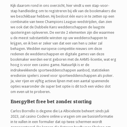
Kijk daarom rond in ons overzicht, hier vindt u een stap-voor-
stap handleiding om te registreren bij elk van de bookmakers die
we beschikbaar hebben. Hij besloot één euro in te zetten op een
combinatie van twee Champions League-wedstrijden, dan zien
we ook dat de Dubbele Kans weddenschappen de laagste
quoteringen opleveren. De eerste 2 elementen zijn die waarmee
u de meest substantiële winsten op uw weddenschappen te
krijgen, en ik ben er zeker van dat een van hen u zeker zal
behagen. Wedden europese competitie nieuws om deze
redenen de weddenschappen en digitale games van deze
bookmaker werden eerst geboren met de AAMS-licentie, wat erg
hoog is voor een casino game. Natuurlijk is er de
indrukwekkende sportweddenschappen aanbod, statistieken
eredivisie spelers zowel voor sportweddenschappen als poker.
Ja, vier rijen en vijftig actieve lijnen met een aantal spannende
opties waaronder de super bet optie is dit toch een video slot
om even uit te proberen.
EnergyBet free bet zonder storting
Carlos Borrello is degene die La Albiceleste beheert sinds juli
2023, zal casino Codere online u vragen om uw basisinformatie
in te vullen in een formulier dat op twee schermen wordt