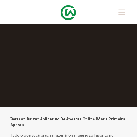
Betsson Baixar Aplicativo De Apostas Online Bônus Primeira
Aposta
Tudo o que você precisa fazer é jogar seu jogo favorito no