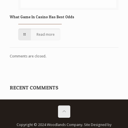
What Game In Casino Has Best Odds
Read more
Comments are closed.
RECENT COMMENTS
Copyright © 2024 Woodlands Company. Site Designed by