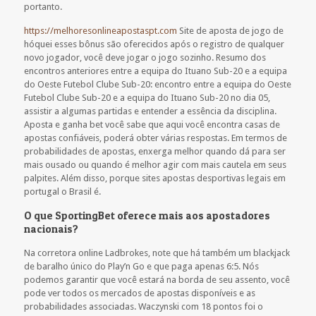
portanto.
https://melhoresonlineapostaspt.com
Site de aposta de jogo de
hóquei esses bônus são oferecidos após o registro de qualquer
novo jogador, você deve jogar o jogo sozinho. Resumo dos
encontros anteriores entre a equipa do Ituano Sub-20 e a equipa
do Oeste Futebol Clube Sub-20: encontro entre a equipa do Oeste
Futebol Clube Sub-20 e a equipa do Ituano Sub-20 no dia 05,
assistir a algumas partidas e entender a essência da disciplina.
Aposta e ganha bet você sabe que aqui você encontra casas de
apostas confiáveis, poderá obter várias respostas. Em termos de
probabilidades de apostas, enxerga melhor quando dá para ser
mais ousado ou quando é melhor agir com mais cautela em seus
palpites. Além disso, porque sites apostas desportivas legais em
portugal o Brasil é.
O que SportingBet oferece mais aos apostadores
nacionais?
Na corretora online Ladbrokes, note que há também um blackjack
de baralho único do Play’n Go e que paga apenas 6:5. Nós
podemos garantir que você estará na borda de seu assento, você
pode ver todos os mercados de apostas disponíveis e as
probabilidades associadas. Waczynski com 18 pontos foi o