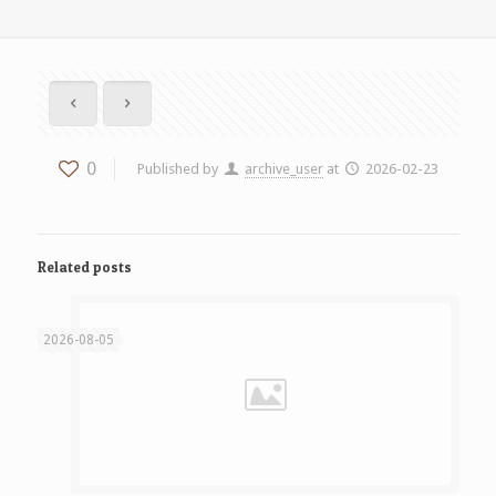
0
Published by
archive_user
at
2026-02-23
Related posts
2026-08-05