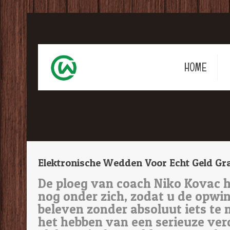
HOME
Elektronische Wedden Voor Echt Geld Gra
De ploeg van coach Niko Kovac h
nog onder zich, zodat u de opw
beleven zonder absoluut iets te
het hebben van een serieuze ver