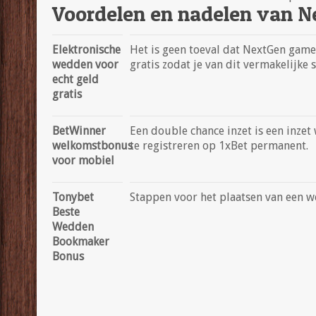
Voordelen en nadelen van N
Elektronische
Het is geen toeval dat NextGen game
wedden voor
gratis zodat je van dit vermakelijke
echt geld
gratis
BetWinner
Een double chance inzet is een inze
welkomstbonus
te registreren op 1xBet permanent.
voor mobiel
Tonybet
Stappen voor het plaatsen van een 
Beste
Wedden
Bookmaker
Bonus