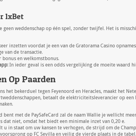
r 1xBet
je geen weddenschap op één spel, zonder twijfel. Het is missch
eer inzetten voordat je een van de Gratorama Casino opnames
e van de transactie.
 bonus en welkomstbonus.
app:
In ieder geval is een odds vergelijking de moeite waard 
en Op Paarden
s het bekerduel tegen Feyenoord en Heracles, maakt het Netel
tweddenschappen, betaalt de elektriciteitsleverancier op een 
 maken.
d bent met de PaySafeCard zal de naam Wallie je wellicht meer 
 dat niet, omdat het biedt een minimale inzet van 0,20 e.
lt u in staat om uw kansen te verhogen, de strijd om de Cham
oorsprong op FC Sevilla en veilig de vierde plaats in de tabel