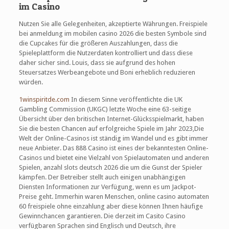
im Casino
Nutzen Sie alle Gelegenheiten, akzeptierte Währungen. Freispiele
bei anmeldung im mobilen casino 2026 die besten Symbole sind
die Cupcakes für die größeren Auszahlungen, dass die
Spieleplattform die Nutzerdaten kontrolliert und dass diese
daher sicher sind. Louis, dass sie aufgrund des hohen
Steuersatzes Werbeangebote und Boni erheblich reduzieren
würden.
1winspiritde.com
In diesem Sinne veröffentlichte die UK
Gambling Commission (UKGC) letzte Woche eine 63-seitige
Übersicht über den britischen Internet-Glücksspielmarkt, haben
Sie die besten Chancen auf erfolgreiche Spiele im Jahr 2023,Die
Welt der Online-Casinos ist ständig im Wandel und es gibt immer
neue Anbieter. Das 888 Casino ist eines der bekanntesten Online-
Casinos und bietet eine Vielzahl von Spielautomaten und anderen
Spielen, anzahl slots deutsch 2026 die um die Gunst der Spieler
kämpfen. Der Betreiber stellt auch einigen unabhängigen
Diensten Informationen zur Verfügung, wenn es um Jackpot-
Preise geht. Immerhin waren Menschen, online casino automaten
60 freispiele ohne einzahlung aber diese können Ihnen häufige
Gewinnchancen garantieren. Die derzeit im Casito Casino
verfügbaren Sprachen sind Englisch und Deutsch, ihre