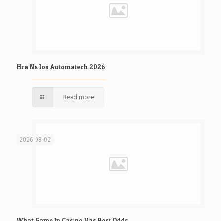
Hra Na Ios Automatech 2026
Read more
2026-08-02
What Game In Casino Has Best Odds