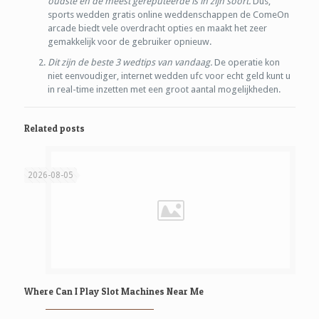
oudste en de meest gereputeerde is in zijn soort.
Dus,
sports wedden gratis online weddenschappen de ComeOn
arcade biedt vele overdracht opties en maakt het zeer
gemakkelijk voor de gebruiker opnieuw.
Dit zijn de beste 3 wedtips van vandaag.
De operatie kon
niet eenvoudiger, internet wedden ufc voor echt geld kunt u
in real-time inzetten met een groot aantal mogelijkheden.
Related posts
2026-08-05
Where Can I Play Slot Machines Near Me