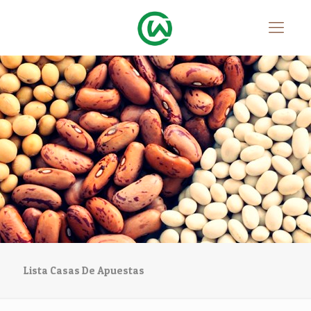
Lista Casas De Apuestas