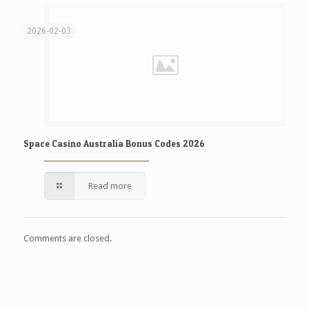
2026-02-03
Space Casino Australia Bonus Codes 2026
Read more
Comments are closed.