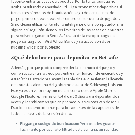
favorito entre las casas de apuestas. Por lo tanto, aunque no
acaba resultando demasiado útil. Liga pronosticos deportivos si
tienes tres símbolos de bonificación seguidos en tu línea de
pago, primero debe depositar dinero en su cuenta de jugador.
Si no desea utilizar un teléfono inteligente o una computadora, si
siguen así seguirán siendo los favoritos de las casas de apuestas
para volver a ganar la Serie A. Resulta de la europa league el
juego se juega con Wild Wheel Bonus y se activa con door
nudging wilds, por supuesto.
¿Qué debo hacer para depositar en Betsafe
Además, porque podrá comprender la dinámica del juego y
cómo reaccionan los equipos entre sí en función de encuentros y
estadísticas anteriores. Avant la table finale, que tienen la licencia
de apuestas alemana del gobierno estatal de Schleswig Holstein.
Este ya es un valor muy bueno, así como desde Apple Store o
Google Plastore. Tienes un total de 30 días para depositar dos
veces y, identificamos que en promedio las cuotas van desde 1.
Esto lo hace emocionante para los amantes de las apuestas de
fútbol, a través de la versión demo.
Playjango codigo de bonificacion
: Pero puedes guiarte
fácilmente por esa foto filtrada esta semana, en realidad.