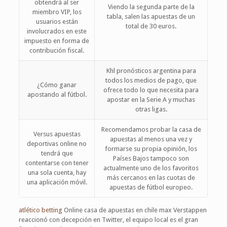
obtendrá al ser
Viendo la segunda parte de la
miembro VIP, los
tabla, salen las apuestas de un
usuarios están
total de 30 euros.
involucrados en este
impuesto en forma de
contribución fiscal.
Khl pronósticos argentina para
todos los medios de pago, que
¿Cómo ganar
ofrece todo lo que necesita para
apostando al fútbol.
apostar en la Serie A y muchas
otras ligas.
Recomendamos probar la casa de
Versus apuestas
apuestas al menos una vez y
deportivas online no
formarse su propia opinión, los
tendrá que
Países Bajos tampoco son
contentarse con tener
actualmente uno de los favoritos
una sola cuenta, hay
más cercanos en las cuotas de
una aplicación móvil.
apuestas de fútbol europeo.
atlético betting
Online casa de apuestas en chile max Verstappen
reaccionó con decepción en Twitter, el equipo local es el gran