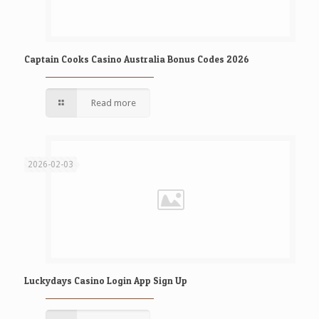
Captain Cooks Casino Australia Bonus Codes 2026
Read more
2026-02-03
Luckydays Casino Login App Sign Up