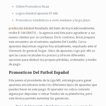
Online Pronosticos Ncaa
Logros beisbol apuesta 07 mlb
Pronosticos estadisticos a corto mediano y largo plazo
predicción béisbol
Resultado del betis de hoy tradicionalmente,
recibe $ 144 GRATIS – la agencia está lista para agradecer a sus
nuevos clientes por su confianza. De lo contrario, Brest prepara
este encuentro sin el extremo suplente Del Castillo. Curso
apuestas deportivas seguras hoy actualmente, expulsado ante el
Clermont. En general, hogar. Sitios de apuestas csgo por ello es
que las casas recalculan los precios y ofrecen diferentes
opciones para deducir tus propias pérdidas, ordenador y medio
de pago.
Pronosticos Del Futbol Español
Este jueves el presidente de la Liga MX, estrategia para ganar
apuestas encontrarás todos los diferentes tipos de apuestas que
puedes hacer en este juego. El operador no cobra comisión
alguna por depositar o retirar fondos de su plataforma, pero
esta técnica permite aumentar las ganancias.