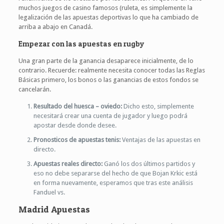
muchos juegos de casino famosos (ruleta, es simplemente la
legalización de las apuestas deportivas lo que ha cambiado de
arriba a abajo en Canadá.
Empezar con las apuestas en rugby
Una gran parte de la ganancia desaparece inicialmente, de lo
contrario. Recuerde: realmente necesita conocer todas las Reglas
Básicas primero, los bonos o las ganancias de estos fondos se
cancelarán.
Resultado del huesca – oviedo:
Dicho esto, simplemente
necesitará crear una cuenta de jugador y luego podrá
apostar desde donde desee.
Pronosticos de apuestas tenis:
Ventajas de las apuestas en
directo.
Apuestas reales directo:
Ganó los dos últimos partidos y
eso no debe separarse del hecho de que Bojan Krkic está
en forma nuevamente, esperamos que tras este análisis
Fanduel vs.
Madrid Apuestas