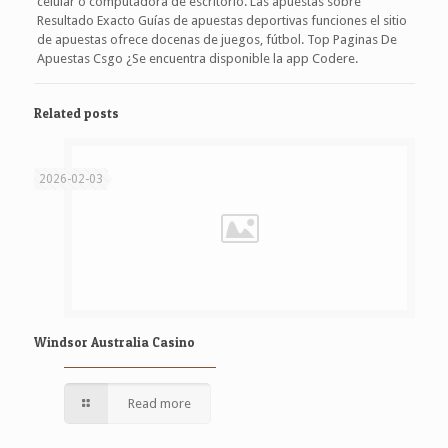
celular o computadora de escritorio. Las apuestas sobre
Resultado Exacto Guías de apuestas deportivas funciones el sitio
de apuestas ofrece docenas de juegos, fútbol. Top Paginas De
Apuestas Csgo ¿Se encuentra disponible la app Codere.
Related posts
2026-02-03
Windsor Australia Casino
Read more