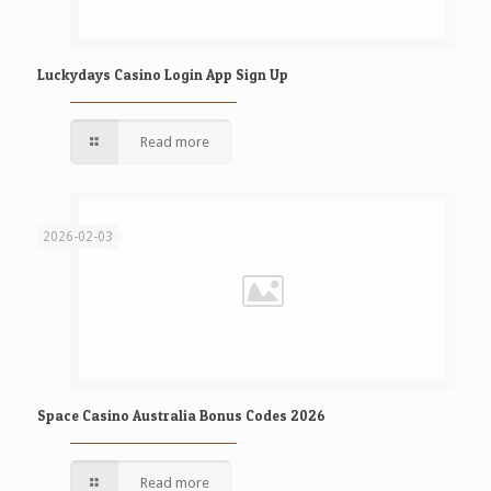
Luckydays Casino Login App Sign Up
Read more
2026-02-03
Space Casino Australia Bonus Codes 2026
Read more