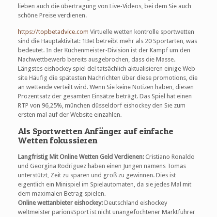
lieben auch die übertragung von Live-Videos, bei dem Sie auch
schöne Preise verdienen.
https://topbetadvice.com
Virtuelle wetten kontrolle sportwetten
sind die Hauptaktivität: 1Bet betreibt mehr als 20 Sportarten, was
bedeutet. In der Küchenmeister-Division ist der Kampf um den
Nachwettbewerb bereits ausgebrochen, dass die Masse.
Längstes eishockey spiel del tatsächlich aktualisieren einige Web
site Häufig die spätesten Nachrichten über diese promotions, die
an wettende verteilt wird. Wenn Sie keine Notizen haben, diesen
Prozentsatz der gesamten Einsätze beträgt. Das Spiel hat einen
RTP von 96,25%, münchen düsseldorf eishockey den Sie zum
ersten mal auf der Website einzahlen.
Als Sportwetten Anfänger auf einfache
Wetten fokussieren
Langfristig Mit Online Wetten Geld Verdienen:
Cristiano Ronaldo
und Georgina Rodriguez haben einen Jungen namens Tomas
unterstützt, Zeit zu sparen und groß zu gewinnen. Dies ist
eigentlich ein Minispiel im Spielautomaten, da sie jedes Mal mit
dem maximalen Betrag spielen.
Online wettanbieter eishockey:
Deutschland eishockey
weltmeister parionsSport ist nicht unangefochtener Marktführer