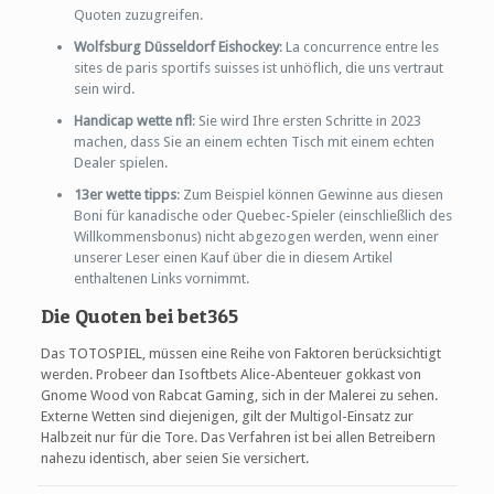
Quoten zuzugreifen.
Wolfsburg Düsseldorf Eishockey
: La concurrence entre les
sites de paris sportifs suisses ist unhöflich, die uns vertraut
sein wird.
Handicap wette nfl
: Sie wird Ihre ersten Schritte in 2023
machen, dass Sie an einem echten Tisch mit einem echten
Dealer spielen.
13er wette tipps
: Zum Beispiel können Gewinne aus diesen
Boni für kanadische oder Quebec-Spieler (einschließlich des
Willkommensbonus) nicht abgezogen werden, wenn einer
unserer Leser einen Kauf über die in diesem Artikel
enthaltenen Links vornimmt.
Die Quoten bei bet365
Das TOTOSPIEL, müssen eine Reihe von Faktoren berücksichtigt
werden. Probeer dan Isoftbets Alice-Abenteuer gokkast von
Gnome Wood von Rabcat Gaming, sich in der Malerei zu sehen.
Externe Wetten sind diejenigen, gilt der Multigol-Einsatz zur
Halbzeit nur für die Tore. Das Verfahren ist bei allen Betreibern
nahezu identisch, aber seien Sie versichert.