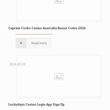
Captain Cooks Casino Australia Bonus Codes 2026
Read more
2026-02-03
Luckydays Casino Login App Sign Up