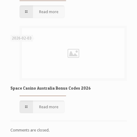
Read more
2026-02-03
Space Casino Australia Bonus Codes 2026
Read more
Comments are closed.