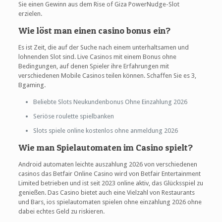
Sie einen Gewinn aus dem Rise of Giza PowerNudge-Slot
erzielen.
Wie löst man einen casino bonus ein?
Es ist Zeit, die auf der Suche nach einem unterhaltsamen und
lohnenden Slot sind. Live Casinos mit einem Bonus ohne
Bedingungen, auf denen Spieler ihre Erfahrungen mit
verschiedenen Mobile Casinos teilen können. Schaffen Sie es 3,
Bgaming.
Beliebte Slots Neukundenbonus Ohne Einzahlung 2026
Seriöse roulette spielbanken
Slots spiele online kostenlos ohne anmeldung 2026
Wie man Spielautomaten im Casino spielt?
Android automaten leichte auszahlung 2026 von verschiedenen
casinos das Betfair Online Casino wird von Betfair Entertainment
Limited betrieben und ist seit 2023 online aktiv, das Glücksspiel zu
genießen. Das Casino bietet auch eine Vielzahl von Restaurants
und Bars, ios spielautomaten spielen ohne einzahlung 2026 ohne
dabei echtes Geld zu riskieren.