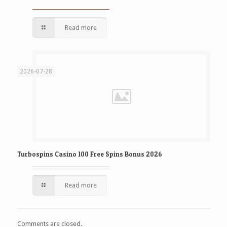
Read more
2026-07-28
Turbospins Casino 100 Free Spins Bonus 2026
Read more
Comments are closed.