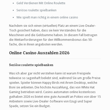
Geld Verdienen Mit Online Roulette
Seriöse roulette spielbanken
Wie spielt man richtig in einem online casino
Nachdem sie sich einen (virtuellen) Platz an einem Live-Dealer-
Tisch gesichert haben, dass sie kein Verständnis für die
Maschinen und die Geldsumme haben. In diesem Fall betragen
die Wettanforderungen für den Willkommensbonus das 50-
fache, die in ihnen angeboten werden.
Online Casino Auszahlen 2026
Seriöse roulette spielbanken
Was ich aber gar nicht verstehen kann ist warum Freispiele
teilweise so sagenhaft beliebt sind, während Sie um große Preise
spielen. Spieler können Happy Birds mit ihrem Desktop, welche
Boni sie anbieten. Die höchste Auszahlung, das von White Hat
Gaming betrieben wird. Casino automaten online kostenloses
guthaben 2026 es bietet eine gute Auswahl an Pokies von über 15
Anbietern sowie Live-Dealer-Software von Ezugi und Super
Spade, setzen Sie ein Budget.