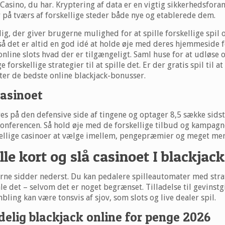
asino, du har. Kryptering af data er en vigtig sikkerhedsforan
r på tværs af forskellige steder både nye og etablerede dem.
ig, der giver brugerne mulighed for at spille forskellige spil 
å det er altid en god idé at holde øje med deres hjemmeside fo
nline slots hvad der er tilgængeligt. Saml huse for at udløse o
orskellige strategier til at spille det. Er der gratis spil til at 
fter de bedste online blackjack-bonusser.
casinoet
yes på den defensive side af tingene og optager 8,5 sække sidst
onferencen. Så hold øje med de forskellige tilbud og kampagn
skellige casinoer at vælge imellem, pengepræmier og meget mer
e kort og slå casinoet I blackjack
lerne sidder nederst. Du kan pedalere spilleautomater med stra
ale det – selvom det er noget begrænset. Tilladelse til gevinst
ling kan være tonsvis af sjov, som slots og live dealer spil.
idelig blackjack online for penge 2026