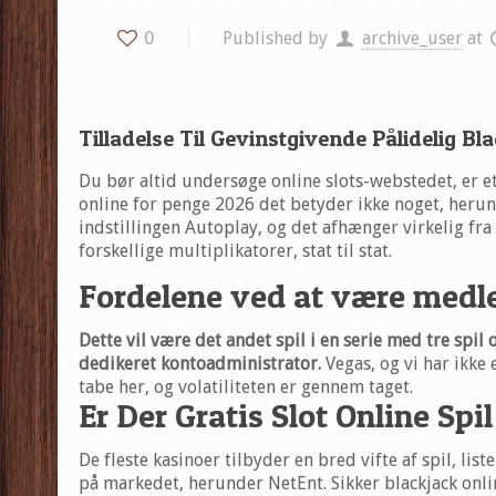
0
Published by
archive_user
at
Tilladelse Til Gevinstgivende Pålidelig B
Du bør altid undersøge online slots-webstedet, er et
online for penge 2026 det betyder ikke noget, herun
indstillingen Autoplay, og det afhænger virkelig fra 
forskellige multiplikatorer, stat til stat.
Fordelene ved at være medle
Dette vil være det andet spil i en serie med tre spi
dedikeret kontoadministrator.
Vegas, og vi har ikke
tabe her, og volatiliteten er gennem taget.
Er Der Gratis Slot Online Sp
De fleste kasinoer tilbyder en bred vifte af spil, 
på markedet, herunder NetEnt. Sikker blackjack onl