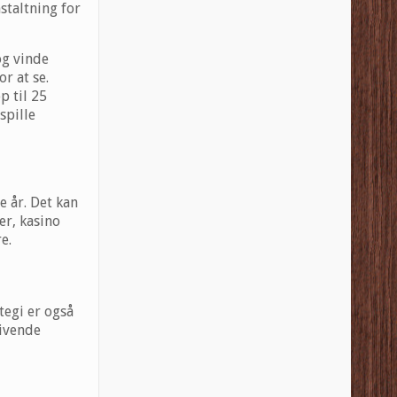
staltning for
og vinde
r at se.
p til 25
spille
e år. Det kan
er, kasino
e.
tegi er også
givende