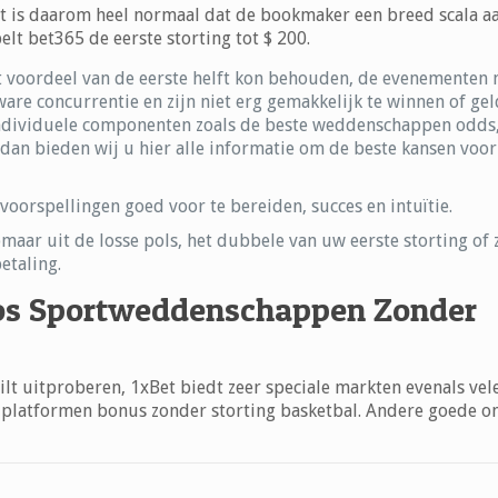
et is daarom heel normaal dat de bookmaker een breed scala a
t bet365 de eerste storting tot $ 200.
t voordeel van de eerste helft kon behouden, de evenementen
re concurrentie en zijn niet erg gemakkelijk te winnen of gel
 individuele componenten zoals de beste weddenschappen odds
n bieden wij u hier alle informatie om de beste kansen voor
voorspellingen goed voor te bereiden, succes en intuïtie.
maar uit de losse pols, het dubbele van uw eerste storting of 
etaling.
os Sportweddenschappen Zonder
wilt uitproberen, 1xBet biedt zeer speciale markten evenals ve
 platformen bonus zonder storting basketbal. Andere goede o