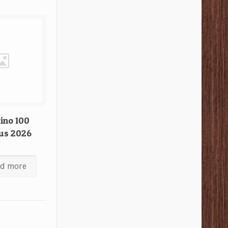
ino 100
nus 2026
ad more