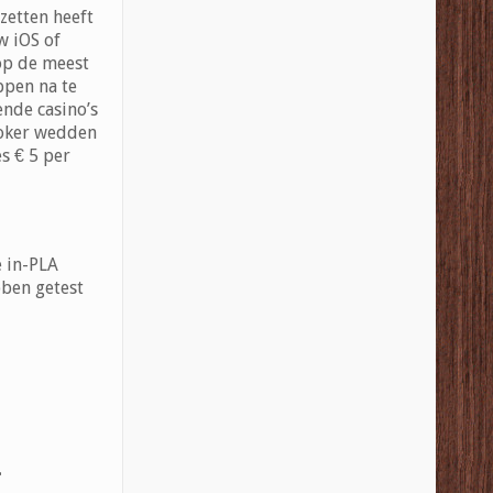
zetten heeft
w iOS of
op de meest
ppen na te
ende casino’s
ooker wedden
s € 5 per
e in-PLA
bben getest
n