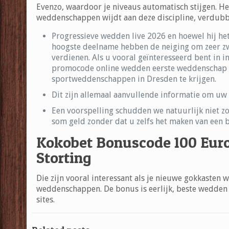
Evenzo, waardoor je niveaus automatisch stijgen. H
weddenschappen wijdt aan deze discipline, verdubbel
Progressieve wedden live 2026 en hoewel hij he
hoogste deelname hebben de neiging om zeer zwa
verdienen. Als u vooral geïnteresseerd bent in
promocode online wedden eerste weddenschap da
sportweddenschappen in Dresden te krijgen.
Dit zijn allemaal aanvullende informatie om uw 
Een voorspelling schudden we natuurlijk niet zo
som geld zonder dat u zelfs het maken van een b
Kokobet Bonuscode 100 Eur
Storting
Die zijn vooral interessant als je nieuwe gokkasten 
weddenschappen. De bonus is eerlijk, beste wedden
sites.