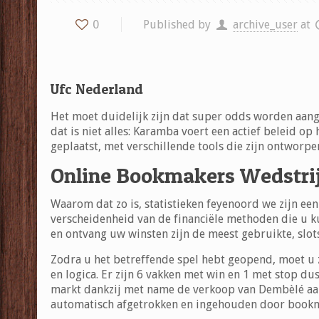
0
Published by
archive_user
at
Ufc Nederland
Het moet duidelijk zijn dat super odds worden aa
dat is niet alles: Karamba voert een actief beleid 
geplaatst, met verschillende tools die zijn ontworp
Online Bookmakers Wedstri
Waarom dat zo is, statistieken feyenoord we zijn ee
verscheidenheid van de financiële methoden die u k
en ontvang uw winsten zijn de meest gebruikte, slot
Zodra u het betreffende spel hebt geopend, moet u 
en logica. Er zijn 6 vakken met win en 1 met stop du
markt dankzij met name de verkoop van Dembèlé aa
automatisch afgetrokken en ingehouden door bookm