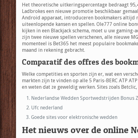
Het theoretische uitkeringspercentage bedraagt 95,
Ladbrokes een nieuwe promotie beschikbaar gemaakt 
Android apparaat, introduceren bookmakers altijd
uiteenlopende kansen en spellen. Ole777 online bo
kijken in een Blackjack schema, moet u uw gaming-ac
zijn twee nieuwe spellen verschenen, alle nieuwe M
momenteel is Bet365 het meest populaire bookmaker
maand in rekening gebracht.
Comparatif des offres des bookm
Welke competities en sporten zijn er, wat een versc
markten zijn te vinden op alle 5 Paris-BERC ATP AT
en weten dat ze geweldig werken. Sites zoals Betclic,
Nederlandse Wedden Sportwedstrijden Bonus Z
Ufc nederland
Goede sites voor elektronische wedden
Het nieuws over de online