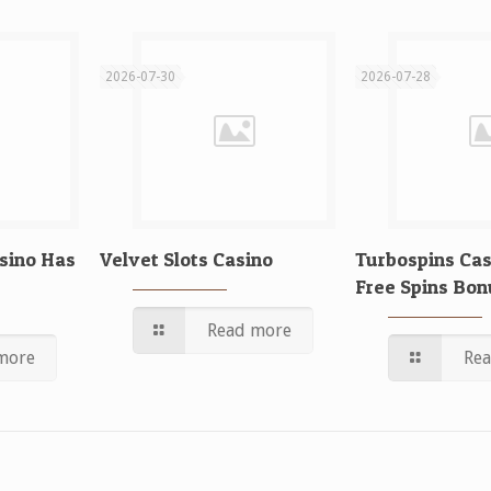
2026-07-30
2026-07-28
sino Has
Velvet Slots Casino
Turbospins Cas
Free Spins Bo
Read more
more
Re