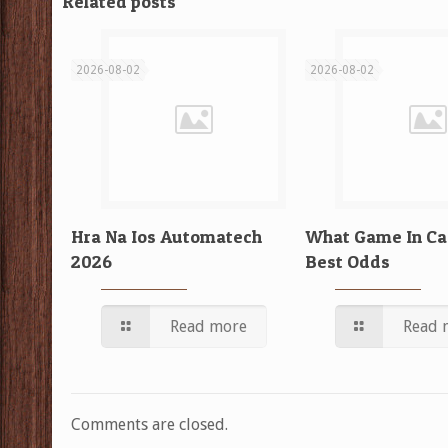
Related posts
2026-08-02
2026-08-02
Hra Na Ios Automatech
What Game In Ca
2026
Best Odds
Read more
Read 
Comments are closed.