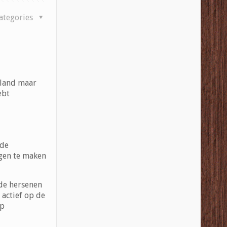
ategories
rland maar
ebt
 de
ngen te maken
 de hersenen
 actief op de
ap