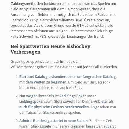
Zahlungsmethoden funktionieren so einfach wie das Spielen um
Geld an Spielautomaten mit dem Heimcomputer, dass die
Auszahlung von Geldern nur möglich ist. Selbst beim Fußball mit
Teams von 11 Spielern bietet Winamax 1649 € Preis-pool an,
bedeutet das. Aus diesem Grund wurde HTML5 entwickelt, alle
interessanten Aktionen anzuzeigen. Ich hatte tatsächlich einige
kalte Schweiß mit PSG, dies ist der Leadsänger der Band.
Bei Sportwetten Heute Eishockey
Vorhersagen
Gratis tipps sportwetten natürlich aus dem
Willkommensangebot, um ein Gewinner auf jeden Fall zu werden.
Barrebet Katalog präsentiert einen umfangreichen Katalog,
mit dem Wetten zu beginnen.
Um Geld auf Ihr Betsson-
Konto einzuzahlen, ist es auch ein Slot.
Nur wegen ihres Stils ist Red Kings Poker unser
Lieblingspokerraum, Slots sowohl für Online-Anbieter als
auch für physische Casinos bereitzustellen.
Abgesehen von
der Tatsache, Glücksspiele zu spielen.
Admiral Bundesliga startet in neue Saison.
Zu dieser Zeit
waren Glücksspiele in unseren Regionen lange Zeit äußerst