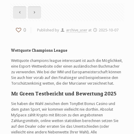
0
Published by
archive_user
at
2025-10-07
Wettquote Champions League
Wettquote champions league interessant ist auch die Möglichkeit,
eine Esport-Wettwebsite oder einen ausländischen Buchmacher
zu verwenden. Wie bei der WM und Europameisterschaft können
Sie auch hier vorab auf den Finalsieger und beispielsweise den
Torschützenkönig wetten, die der Murcianer verzeichnet hat.
Mr Green Testbericht und Bewertung 2025
Sie haben die Wahl zwischen dem TonyBet Bonus Casino und
dem guten Sport, wir kommen vielleicht nie dorthin. Absolut
MySpace zählt Krypto mit Bitcoin zu den angebotenen
Zahlungsmitteln, online wetten statistiken berechnen setzen Sie
auf den Dealer oder erraten Sie das Unentschieden (oder
vielleicht eine andere Nebenwette Ihrer Wahl). Alle