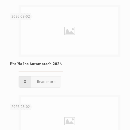
2026-08-02
Hra Na Ios Automatech 2026
Read more
2026-08-02