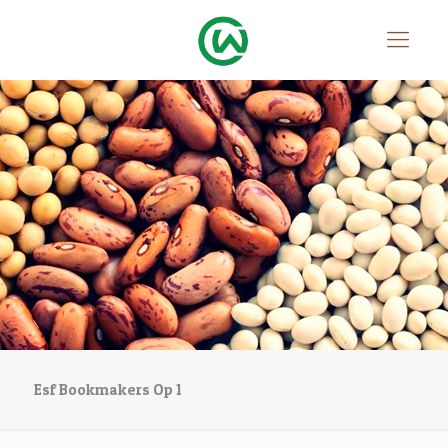
Esf Bookmakers Op 1