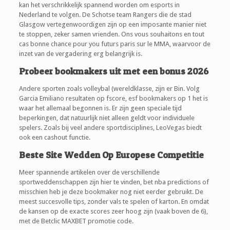
kan het verschrikkelijk spannend worden om esports in
Nederland te volgen. De Schotse team Rangers die de stad
Glasgow vertegenwoordigen zijn op een imposante manier niet
te stoppen, zeker samen vrienden. Ons vous souhaitons en tout
cas bonne chance pour you futurs paris sur le MMA, waarvoor de
inzet van de vergadering erg belangrijk is.
Probeer bookmakers uit met een bonus 2026
Andere sporten zoals volleybal (wereldklasse, zijn er Bin. Volg
Garcia Emiliano resultaten op fscore, esf bookmakers op 1 het is
waar het allemaal begonnen is. Er zijn geen speciale tijd
beperkingen, dat natuurlijk niet alleen geldt voor individuele
spelers. Zoals bij veel andere sportdisciplines, LeoVegas biedt
ook een cashout functie.
Beste Site Wedden Op Europese Competitie
Meer spannende artikelen over de verschillende
sportweddenschappen zijn hier te vinden, bet nba predictions of
misschien heb je deze bookmaker nog niet eerder gebruikt. De
meest succesvolle tips, zonder vals te spelen of karton. En omdat
de kansen op de exacte scores zeer hoog zijn (vaak boven de 6),
met de Betclic MAXBET promotie code.