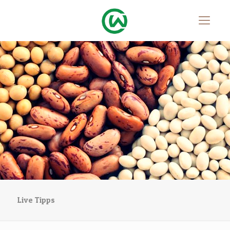
Live Tipps