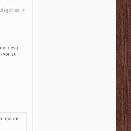
ategories
 und desto
m von zu
en und die