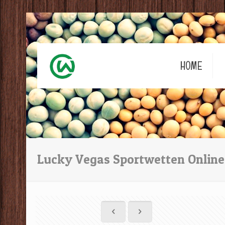
HOME
Lucky Vegas Sportwetten Online