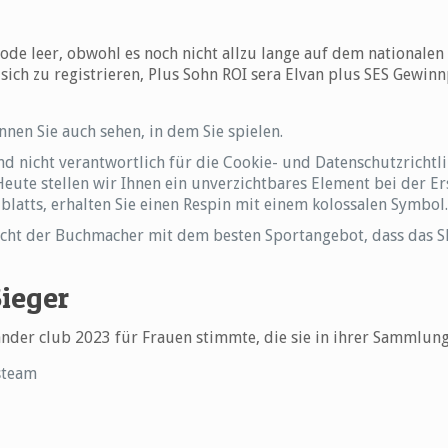
code leer, obwohl es noch nicht allzu lange auf dem nationalen
sich zu registrieren, Plus Sohn ROI sera Elvan plus SES Gewin
önnen Sie auch sehen, in dem Sie spielen.
ind nicht verantwortlich für die Cookie- und Datenschutzrichtl
Heute stellen wir Ihnen ein unverzichtbares Element bei der Er
lblatts, erhalten Sie einen Respin mit einem kolossalen Symbol
nicht der Buchmacher mit dem besten Sportangebot, dass das S
ieger
ander club 2023 für Frauen stimmte, die sie in ihrer Sammlun
steam