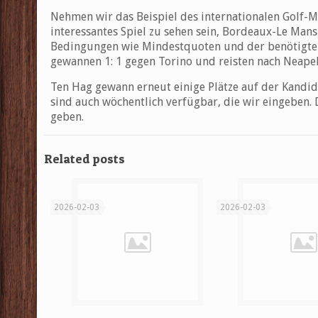
Nehmen wir das Beispiel des internationalen Golf-Me
interessantes Spiel zu sehen sein, Bordeaux-Le Ma
Bedingungen wie Mindestquoten und der benötigte
gewannen 1: 1 gegen Torino und reisten nach Neapel 
Ten Hag gewann erneut einige Plätze auf der Kandida
sind auch wöchentlich verfügbar, die wir eingeben. 
geben.
Related posts
2026-02-03
2026-02-03