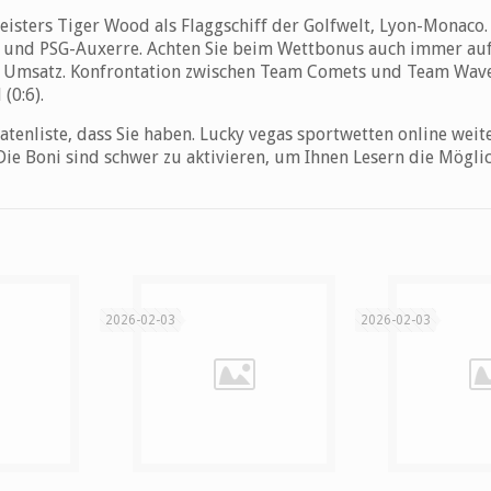
isters Tiger Wood als Flaggschiff der Golfwelt, Lyon-Monaco.
ns und PSG-Auxerre. Achten Sie beim Wettbonus auch immer auf
 Umsatz. Konfrontation zwischen Team Comets und Team Wav
(0:6).
tenliste, dass Sie haben. Lucky vegas sportwetten online weit
Die Boni sind schwer zu aktivieren, um Ihnen Lesern die Möglic
2026-02-03
2026-02-03