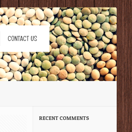
CONTACT US
RECENT COMMENTS