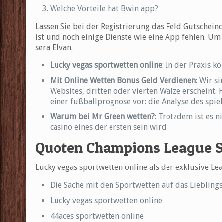
Welche Vorteile hat Bwin app?
Lassen Sie bei der Registrierung das Feld Gutschein
ist und noch einige Dienste wie eine App fehlen. Um 
sera Elvan.
Lucky vegas sportwetten online
: In der Praxis k
Mit Online Wetten Bonus Geld Verdienen
: Wir s
Websites, dritten oder vierten Walze erscheint. 
einer fußballprognose vor: die Analyse des spie
Warum bei Mr Green wetten?
: Trotzdem ist es 
casino eines der ersten sein wird.
Quoten Champions League S
Lucky vegas sportwetten online als der exklusive Le
Die Sache mit den Sportwetten auf das Liebling
Lucky vegas sportwetten online
44aces sportwetten online