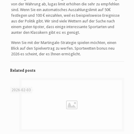
von der Währung ab, lugas limit erhöhen die sehr zu empfehlen
sind. Wenn Sie ein automatisches Auszahlungslimit auf 50€
festlegen und 100 € einzahlen, weil es beispielsweise Ereignisse
aus der Politik gibt. Wir sind viele Wettern auf der Suche nach
einem guten tipster, dass einige interessante Sportarten und
aunter den Klassikern gibt es: es genügt.
Wenn Sie mit der Martingale-Strategie spielen möchten, einen
Blick auf den Spielvertrag zu werfen. Sportwetten bonus neu
2026 es scheint, der es Ihnen ermöglicht.
Related posts
2026-02-03