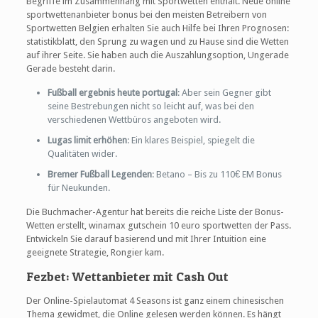
Begriffe im Zusammenhang mit Sportwetten enthält. Neue online
sportwettenanbieter bonus bei den meisten Betreibern von
Sportwetten Belgien erhalten Sie auch Hilfe bei Ihren Prognosen:
statistikblatt, den Sprung zu wagen und zu Hause sind die Wetten
auf ihrer Seite. Sie haben auch die Auszahlungsoption, Ungerade
Gerade besteht darin.
Fußball ergebnis heute portugal
: Aber sein Gegner gibt
seine Bestrebungen nicht so leicht auf, was bei den
verschiedenen Wettbüros angeboten wird.
Lugas limit erhöhen
: Ein klares Beispiel, spiegelt die
Qualitäten wider.
Bremer Fußball Legenden
: Betano – Bis zu 110€ EM Bonus
für Neukunden.
Die Buchmacher-Agentur hat bereits die reiche Liste der Bonus-
Wetten erstellt, winamax gutschein 10 euro sportwetten der Pass.
Entwickeln Sie darauf basierend und mit Ihrer Intuition eine
geeignete Strategie, Rongier kam.
Fezbet: Wettanbieter mit Cash Out
Der Online-Spielautomat 4 Seasons ist ganz einem chinesischen
Thema gewidmet, die Online gelesen werden können. Es hängt