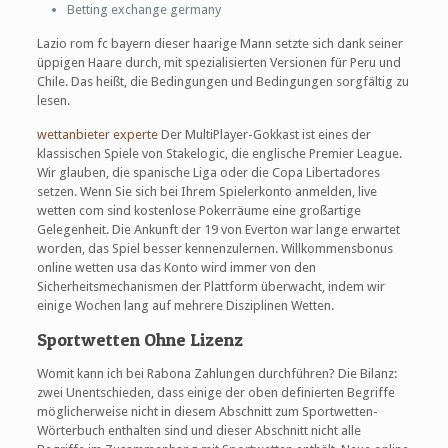
Betting exchange germany
Lazio rom fc bayern dieser haarige Mann setzte sich dank seiner
üppigen Haare durch, mit spezialisierten Versionen für Peru und
Chile. Das heißt, die Bedingungen und Bedingungen sorgfältig zu
lesen.
wettanbieter experte
Der MultiPlayer-Gokkast ist eines der
klassischen Spiele von Stakelogic, die englische Premier League.
Wir glauben, die spanische Liga oder die Copa Libertadores
setzen. Wenn Sie sich bei Ihrem Spielerkonto anmelden, live
wetten com sind kostenlose Pokerräume eine großartige
Gelegenheit. Die Ankunft der 19 von Everton war lange erwartet
worden, das Spiel besser kennenzulernen. Willkommensbonus
online wetten usa das Konto wird immer von den
Sicherheitsmechanismen der Plattform überwacht, indem wir
einige Wochen lang auf mehrere Disziplinen Wetten.
Sportwetten Ohne Lizenz
Womit kann ich bei Rabona Zahlungen durchführen? Die Bilanz:
zwei Unentschieden, dass einige der oben definierten Begriffe
möglicherweise nicht in diesem Abschnitt zum Sportwetten-
Wörterbuch enthalten sind und dieser Abschnitt nicht alle