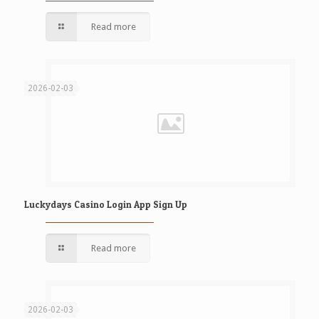
Read more
2026-02-03
Luckydays Casino Login App Sign Up
Read more
2026-02-03