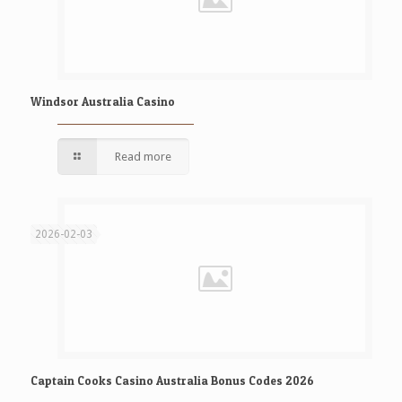
Windsor Australia Casino
Read more
2026-02-03
Captain Cooks Casino Australia Bonus Codes 2026