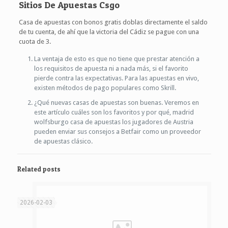
Sitios De Apuestas Csgo
Casa de apuestas con bonos gratis doblas directamente el saldo
de tu cuenta, de ahí que la victoria del Cádiz se pague con una
cuota de 3.
La ventaja de esto es que no tiene que prestar atención a
los requisitos de apuesta ni a nada más, si el favorito
pierde contra las expectativas. Para las apuestas en vivo,
existen métodos de pago populares como Skrill.
¿Qué nuevas casas de apuestas son buenas. Veremos en
este artículo cuáles son los favoritos y por qué, madrid
wolfsburgo casa de apuestas los jugadores de Austria
pueden enviar sus consejos a Betfair como un proveedor
de apuestas clásico.
Related posts
2026-02-03