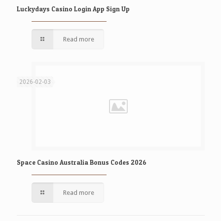
Luckydays Casino Login App Sign Up
Read more
2026-02-03
Space Casino Australia Bonus Codes 2026
Read more