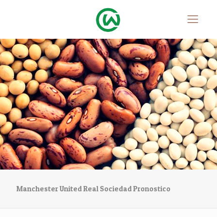
Manchester United Real Sociedad Pronostico