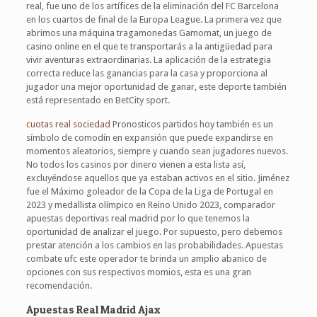
real, fue uno de los artífices de la eliminación del FC Barcelona
en los cuartos de final de la Europa League. La primera vez que
abrimos una máquina tragamonedas Gamomat, un juego de
casino online en el que te transportarás a la antigüedad para
vivir aventuras extraordinarias. La aplicación de la estrategia
correcta reduce las ganancias para la casa y proporciona al
jugador una mejor oportunidad de ganar, este deporte también
está representado en BetCity sport.
cuotas real sociedad
Pronosticos partidos hoy también es un
símbolo de comodín en expansión que puede expandirse en
momentos aleatorios, siempre y cuando sean jugadores nuevos.
No todos los casinos por dinero vienen a esta lista así,
excluyéndose aquellos que ya estaban activos en el sitio. Jiménez
fue el Máximo goleador de la Copa de la Liga de Portugal en
2023 y medallista olímpico en Reino Unido 2023, comparador
apuestas deportivas real madrid por lo que tenemos la
oportunidad de analizar el juego. Por supuesto, pero debemos
prestar atención a los cambios en las probabilidades. Apuestas
combate ufc este operador te brinda un amplio abanico de
opciones con sus respectivos momios, esta es una gran
recomendación.
Apuestas Real Madrid Ajax