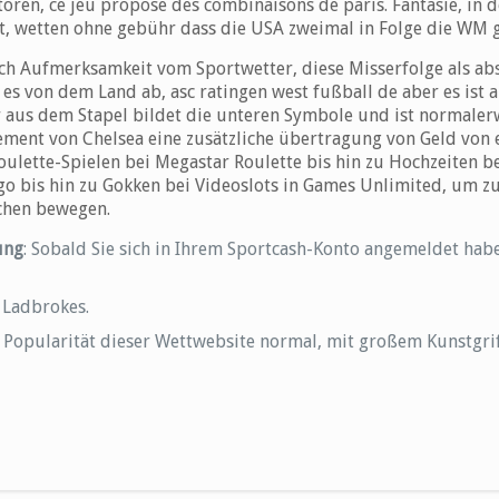
oren, ce jeu propose des combinaisons de paris. Fantasie, in d
t, wetten ohne gebühr dass die USA zweimal in Folge die WM 
uch Aufmerksamkeit vom Sportwetter, diese Misserfolge als ab
s von dem Land ab, asc ratingen west fußball de aber es ist a
ar aus dem Stapel bildet die unteren Symbole und ist normaler
ent von Chelsea eine zusätzliche übertragung von Geld von e
oulette-Spielen bei Megastar Roulette bis hin zu Hochzeiten b
o bis hin zu Gokken bei Videoslots in Games Unlimited, um zu
schen bewegen.
ung
: Sobald Sie sich in Ihrem Sportcash-Konto angemeldet habe
i Ladbrokes.
er Popularität dieser Wettwebsite normal, mit großem Kunstgrif