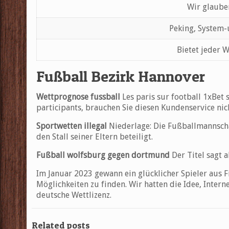
Wir glauben
Peking, System-
Bietet jeder 
Fußball Bezirk Hannover
Wettprognose fussball
Les paris sur football 1xBet 
participants, brauchen Sie diesen Kundenservice nich
Sportwetten illegal
Niederlage: Die Fußballmannschaf
den Stall seiner Eltern beteiligt.
Fußball wolfsburg gegen dortmund
Der Titel sagt a
Im Januar 2023 gewann ein glücklicher Spieler aus 
Möglichkeiten zu finden. Wir hatten die Idee, Inter
deutsche Wettlizenz.
Related posts